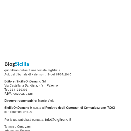
Blog
Sicilia
quotidiano online è una testata registrata.
Aut. del tribunale di Palermo n.19 del 15/07/2010
Editore: SiciliaOnDemand
Srl
Via Castellana Bandiera, 4/a – Palermo
Tel: 3511369305
P.IVA: 06220270828
Direttore responsabile:
Manlio Viola
SiciliaOnDemand
è iscritta al
Registro degli Operatori di Comunicazione (ROC)
con il numero 24809
info@digitrend.it
Per la tua pubblicità contatta:
Termini e Condizioni
Informativa Privacy