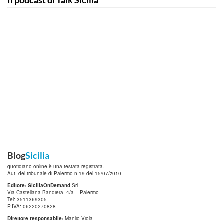
Il podcast di Talk Sicilia
Blog
Sicilia
quotidiano online è una testata registrata.
Aut. del tribunale di Palermo n.19 del 15/07/2010
Editore: SiciliaOnDemand
Srl
Via Castellana Bandiera, 4/a – Palermo
Tel: 3511369305
P.IVA: 06220270828
Direttore responsabile:
Manlio Viola