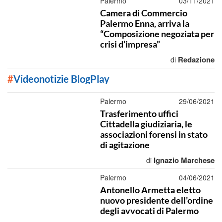
Palermo
03/11/2021
Camera di Commercio
Palermo Enna, arriva la
“Composizione negoziata per
crisi d’impresa”
Redazione
di
#
Videonotizie BlogPlay
Palermo
29/06/2021
Trasferimento uffici
Cittadella giudiziaria, le
associazioni forensi in stato
di agitazione
Ignazio Marchese
di
Palermo
04/06/2021
Antonello Armetta eletto
nuovo presidente dell’ordine
degli avvocati di Palermo