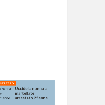
 STRETTO
Uccide la nonna a
martellate:
arrestato 25enne