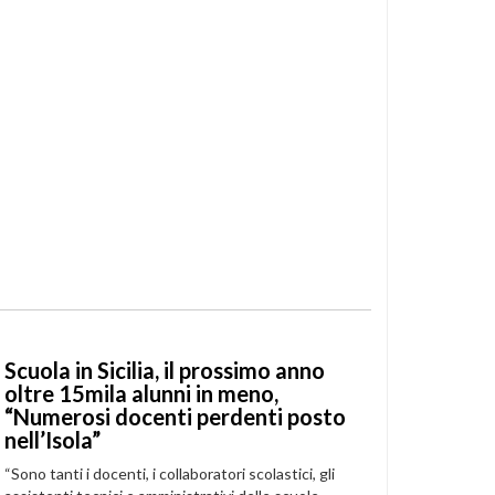
Scuola in Sicilia, il prossimo anno
oltre 15mila alunni in meno,
“Numerosi docenti perdenti posto
nell’Isola”
“Sono tanti i docenti, i collaboratori scolastici, gli