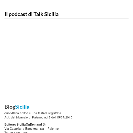
Il podcast di Talk Sicilia
Blog
Sicilia
quotidiano online è una testata registrata.
Aut. del tribunale di Palermo n.19 del 15/07/2010
Editore: SiciliaOnDemand
Srl
Via Castellana Bandiera, 4/a – Palermo
Tel: 3511369305