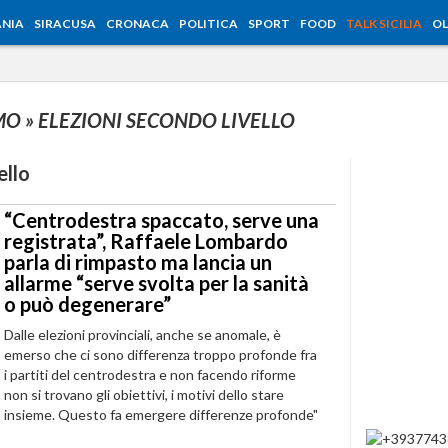
NIA
SIRACUSA
CRONACA
POLITICA
SPORT
FOOD
TALK SICILIA
OL
RMO
» ELEZIONI SECONDO LIVELLO
ello
“Centrodestra spaccato, serve una
registrata”, Raffaele Lombardo
parla di rimpasto ma lancia un
allarme “serve svolta per la sanità
o può degenerare”
Dalle elezioni provinciali, anche se anomale, è
emerso che ci sono differenza troppo profonde fra
i partiti del centrodestra e non facendo riforme
non si trovano gli obiettivi, i motivi dello stare
insieme. Questo fa emergere differenze profonde"