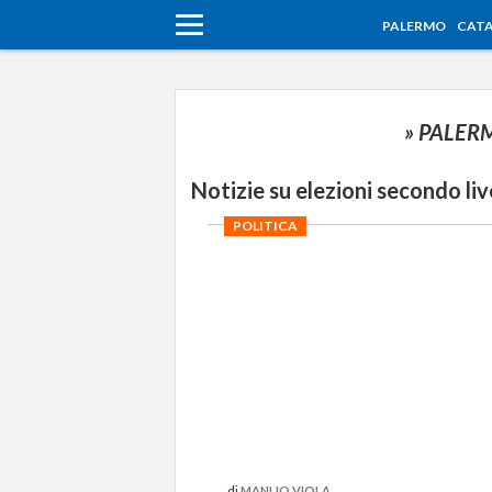
PALERMO
CATA
» PALE
Notizie su elezioni secondo liv
POLITICA
di
MANLIO VIOLA