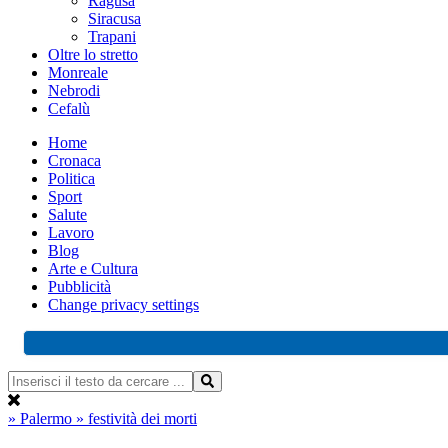
Ragusa
Siracusa
Trapani
Oltre lo stretto
Monreale
Nebrodi
Cefalù
Home
Cronaca
Politica
Sport
Salute
Lavoro
Blog
Arte e Cultura
Pubblicità
Change privacy settings
» Palermo
» festività dei morti