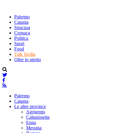
Palermo
Catania
Siracusa
Cronaca
Politica
Sport
Food
Talk Sicilia
Oltre lo stretto
Palermo
Catania
Le altre province
Agrigento
Caltanissetta
Enna
Messina