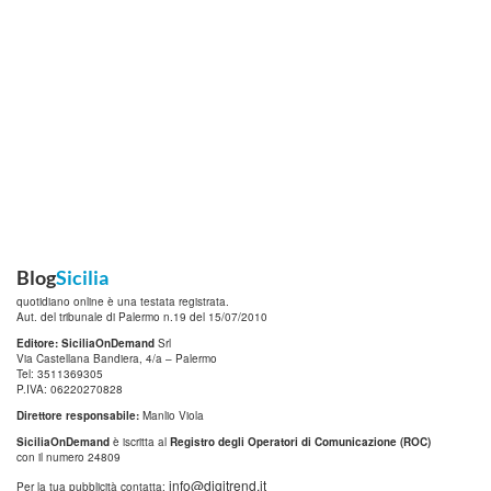
Blog
Sicilia
quotidiano online è una testata registrata.
Aut. del tribunale di Palermo n.19 del 15/07/2010
Editore: SiciliaOnDemand
Srl
Via Castellana Bandiera, 4/a – Palermo
Tel: 3511369305
P.IVA: 06220270828
Direttore responsabile:
Manlio Viola
SiciliaOnDemand
è iscritta al
Registro degli Operatori di Comunicazione (ROC)
con il numero 24809
info@digitrend.it
Per la tua pubblicità contatta: