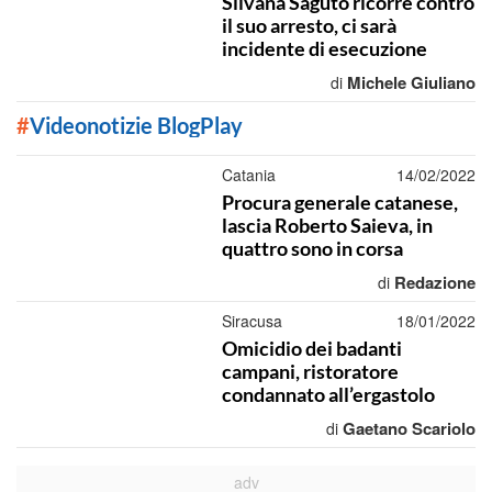
Silvana Saguto ricorre contro
il suo arresto, ci sarà
incidente di esecuzione
Michele Giuliano
di
#
Videonotizie BlogPlay
Catania
14/02/2022
Procura generale catanese,
lascia Roberto Saieva, in
quattro sono in corsa
Redazione
di
Siracusa
18/01/2022
Omicidio dei badanti
campani, ristoratore
condannato all’ergastolo
Gaetano Scariolo
di