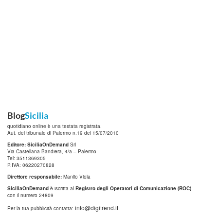
Blog
Sicilia
quotidiano online è una testata registrata.
Aut. del tribunale di Palermo n.19 del 15/07/2010
Editore: SiciliaOnDemand
Srl
Via Castellana Bandiera, 4/a – Palermo
Tel: 3511369305
P.IVA: 06220270828
Direttore responsabile:
Manlio Viola
SiciliaOnDemand
è iscritta al
Registro degli Operatori di Comunicazione (ROC)
con il numero 24809
info@digitrend.it
Per la tua pubblicità contatta: