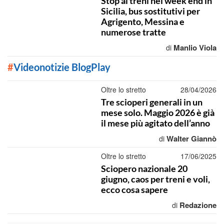
Stop ai treni nel week end in
Sicilia, bus sostitutivi per
Agrigento, Messina e
numerose tratte
Manlio Viola
di
#
Videonotizie BlogPlay
Oltre lo stretto
28/04/2026
Tre scioperi generali in un
mese solo. Maggio 2026 è già
il mese più agitato dell’anno
Walter Giannò
di
Oltre lo stretto
17/06/2025
Sciopero nazionale 20
giugno, caos per treni e voli,
ecco cosa sapere
Redazione
di