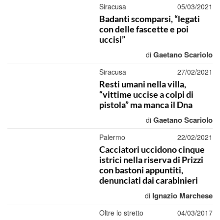
Siracusa
05/03/2021
Badanti scomparsi, “legati
con delle fascette e poi
uccisi”
Gaetano Scariolo
di
Siracusa
27/02/2021
Resti umani nella villa,
“vittime uccise a colpi di
pistola” ma manca il Dna
Gaetano Scariolo
di
Palermo
22/02/2021
Cacciatori uccidono cinque
istrici nella riserva di Prizzi
con bastoni appuntiti,
denunciati dai carabinieri
Ignazio Marchese
di
Oltre lo stretto
04/03/2017