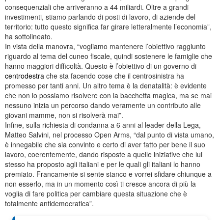
consequenziali che arriveranno a 44 miliardi. Oltre a grandi
investimenti, stiamo parlando di posti di lavoro, di aziende del
territorio: tutto questo significa far girare letteralmente l’economia”,
ha sottolineato.
In vista della manovra, “vogliamo mantenere l’obiettivo raggiunto
riguardo al tema del cuneo fiscale, quindi sostenere le famiglie che
hanno maggiori difficoltà. Questo è l’obiettivo di un governo di
centrodestra
che sta facendo cose che il centrosinistra ha
promesso per tanti anni. Un altro tema è la denatalità: è evidente
che non lo possiamo risolvere con la bacchetta magica, ma se mai
nessuno inizia un percorso dando veramente un contributo alle
giovani mamme, non si risolverà mai”.
Infine, sulla richiesta di condanna a 6 anni al leader della Lega,
Matteo Salvini, nel processo Open Arms, “dal punto di vista umano,
è innegabile che sia convinto e certo di aver fatto per bene il suo
lavoro, coerentemente, dando risposte a quelle iniziative che lui
stesso ha proposto agli italiani e per le quali gli italiani lo hanno
premiato. Francamente si sente stanco e vorrei sfidare chiunque a
non esserlo, ma in un momento così ti cresce ancora di più la
voglia di fare politica per cambiare questa situazione che è
totalmente antidemocratica”.