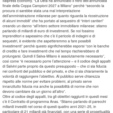
Italpress Economy. “La Uefa ha annunciato il ritiro dell’annunciata
finale della Coppa Campioni 2027 a Milano” perchè “secondo la
procura ci sarebbe stata una mal interpretazione
dell’amministrazione milanese per quanto riguarda la ricostruzione
di alcuni immobili” che ha portato al sequestro di “interi cantieri”
creando un danno “all’intero settore immobiliare milanese: stiamo
parlando di miliardi di euro di investimenti. Se noi fossimo
imprenditori e sapessimo che c’è il pericolo di indagini e di
sequestri, è evidente che aspetteremmo a fare possibili
investimenti” perchè questo significherebbe esporsi “con le banche
di credito e fare investimenti che nel tempo rischierebbero di
prolungarsi. Quindi il Salva-Milano è assolutamente necessario”,
così come “è necessario porre l’attenzione – e il codice degli appalti
di Salvini parte proprio da questo presupposto – che ci sia fiducia
nei confronti del pubblico e del privato, e che ci sia chiaramente la
volontà di raggiungere l’obiettivo. Al pubblico serve chiarezza
rispetto alle norme per evitare problemi, al privato serve
innanzitutto fiducia ma anche la possibilità di norme che non
devono cambiare da un giorno all’altro”.
Oltre al codice degli appalti, tra gli obiettivi raggiunti in questi mesi
c’è il Contratto di programma Anas. “Stiamo parlando di parecchi
miliardi investiti nel corso di questi quattro anni 2021-25, in
particolare di 21 miliardi già finanziati, con una serie di progettualità