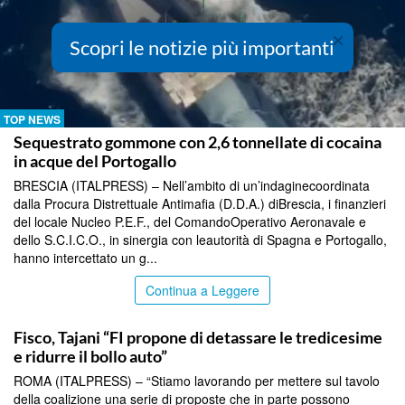
×
Scopri le notizie più importanti
TOP NEWS
Sequestrato gommone con 2,6 tonnellate di cocaina
in acque del Portogallo
BRESCIA (ITALPRESS) – Nell’ambito di un’indaginecoordinata
dalla Procura Distrettuale Antimafia (D.D.A.) diBrescia, i finanzieri
del locale Nucleo P.E.F., del ComandoOperativo Aeronavale e
dello S.C.I.C.O., in sinergia con leautorità di Spagna e Portogallo,
hanno intercettato un g...
Continua a Leggere
TOP NEWS
Fisco, Tajani “FI propone di detassare le tredicesime
e ridurre il bollo auto”
ROMA (ITALPRESS) – “Stiamo lavorando per mettere sul tavolo
della coalizione una serie di proposte che in parte possono