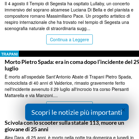
Il 4 agosto il Tempio di Segesta ha ospitato Lullaby, un concerto
immersivo del soprano alcamese Luciana Di Bella e del pianista e
compositore romano Massimiliano Pace. Un progetto artistico di
respiro internazionale che ha trovato nel tempio di Segesta una
scenografia naturale di straordinaria sugg...
Continua a Leggere
TRAPANI
Morto Pietro Spada: era in coma dopo l’incidente del 2
luglio
È morto all'ospedale Sant'Antonio Abate di Trapani Pietro Spada,
motociclista di 40 anni di Valderice, rimasto gravemente ferito
nell'incidente avvenuto il 29 luglio all'incrocio tra corso Piersanti
Mattarella e via Manzoni....
Continua a Leggere
×
Scopri le notizie più importanti
TRAPANI
Scivola con lo scooter sulla statale 113, muore un
giovane di 25 anni
Alex Dara, di 25 anni, è morto nella notte tra domenica e lunedì in