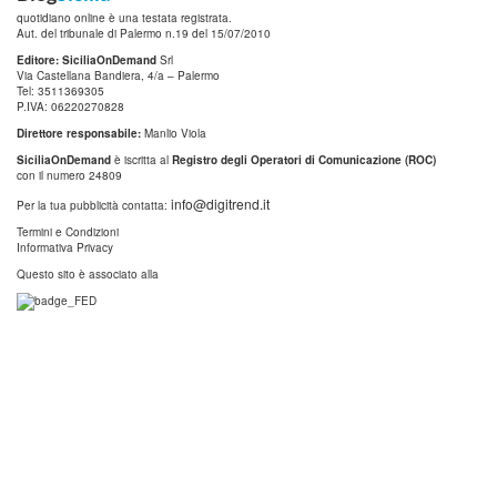
quotidiano online è una testata registrata.
Aut. del tribunale di Palermo n.19 del 15/07/2010
Editore: SiciliaOnDemand
Srl
Via Castellana Bandiera, 4/a – Palermo
Tel: 3511369305
P.IVA: 06220270828
Direttore responsabile:
Manlio Viola
SiciliaOnDemand
è iscritta al
Registro degli Operatori di Comunicazione (ROC)
con il numero 24809
info@digitrend.it
Per la tua pubblicità contatta:
Termini e Condizioni
Informativa Privacy
Questo sito è associato alla