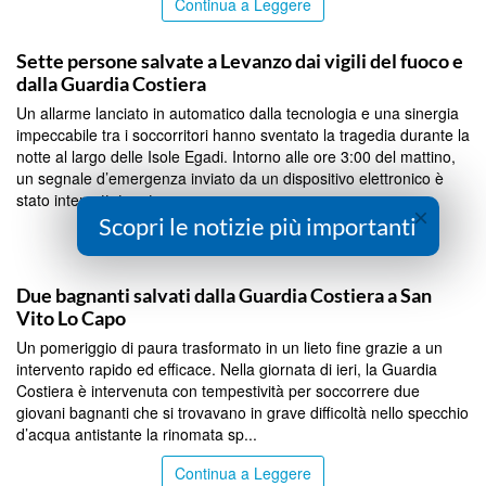
Continua a Leggere
TRAPANI
Sette persone salvate a Levanzo dai vigili del fuoco e
dalla Guardia Costiera
Un allarme lanciato in automatico dalla tecnologia e una sinergia
impeccabile tra i soccorritori hanno sventato la tragedia durante la
notte al largo delle Isole Egadi. Intorno alle ore 3:00 del mattino,
un segnale d’emergenza inviato da un dispositivo elettronico è
stato intercettato e trasm...
×
Scopri le notizie più importanti
Continua a Leggere
TRAPANI
Due bagnanti salvati dalla Guardia Costiera a San
Vito Lo Capo
Un pomeriggio di paura trasformato in un lieto fine grazie a un
intervento rapido ed efficace. Nella giornata di ieri, la Guardia
Costiera è intervenuta con tempestività per soccorrere due
giovani bagnanti che si trovavano in grave difficoltà nello specchio
d’acqua antistante la rinomata sp...
Continua a Leggere