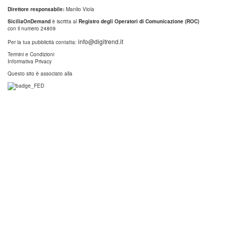
Direttore responsabile:
Manlio Viola
SiciliaOnDemand
è iscritta al
Registro degli Operatori di Comunicazione (ROC)
con il numero 24809
info@digitrend.it
Per la tua pubblicità contatta:
Termini e Condizioni
Informativa Privacy
Questo sito è associato alla