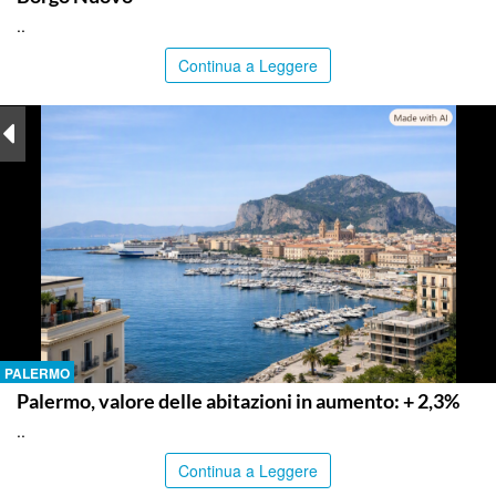
..
Continua a Leggere
PALERMO
Palermo, valore delle abitazioni in aumento: + 2,3%
..
Continua a Leggere