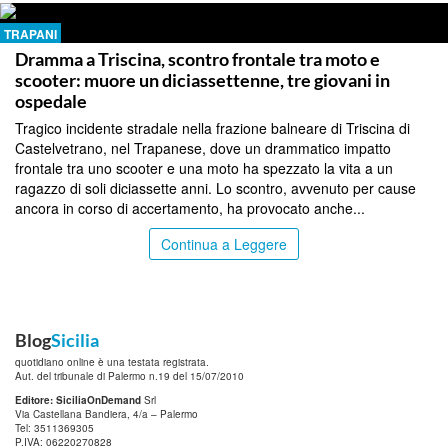
TRAPANI
Dramma a Triscina, scontro frontale tra moto e
scooter: muore un diciassettenne, tre giovani in
ospedale
Tragico incidente stradale nella frazione balneare di Triscina di
Castelvetrano, nel Trapanese, dove un drammatico impatto
frontale tra uno scooter e una moto ha spezzato la vita a un
ragazzo di soli diciassette anni. Lo scontro, avvenuto per cause
ancora in corso di accertamento, ha provocato anche...
Continua a Leggere
Blog
Sicilia
quotidiano online è una testata registrata.
Aut. del tribunale di Palermo n.19 del 15/07/2010
Editore: SiciliaOnDemand
Srl
Via Castellana Bandiera, 4/a – Palermo
Tel: 3511369305
P.IVA: 06220270828