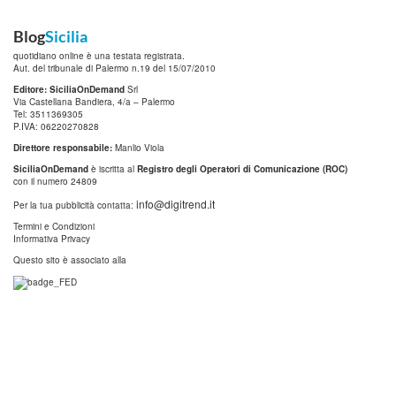
Blog
Sicilia
quotidiano online è una testata registrata.
Aut. del tribunale di Palermo n.19 del 15/07/2010
Editore: SiciliaOnDemand
Srl
Via Castellana Bandiera, 4/a – Palermo
Tel: 3511369305
P.IVA: 06220270828
Direttore responsabile:
Manlio Viola
SiciliaOnDemand
è iscritta al
Registro degli Operatori di Comunicazione (ROC)
con il numero 24809
info@digitrend.it
Per la tua pubblicità contatta:
Termini e Condizioni
Informativa Privacy
Questo sito è associato alla