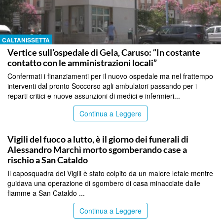
CALTANISSETTA
Vertice sull’ospedale di Gela, Caruso: “In costante
contatto con le amministrazioni locali”
Confermati i finanziamenti per il nuovo ospedale ma nel frattempo
interventi dal pronto Soccorso agli ambulatori passando per i
reparti critici e nuove assunzioni di medici e infermieri...
Continua a Leggere
CALTANISSETTA
Vigili del fuoco a lutto, è il giorno dei funerali di
Alessandro Marchì morto sgomberando case a
rischio a San Cataldo
Il caposquadra dei Vigili è stato colpito da un malore letale mentre
guidava una operazione di sgombero di casa minacciate dalle
fiamme a San Cataldo ...
Continua a Leggere