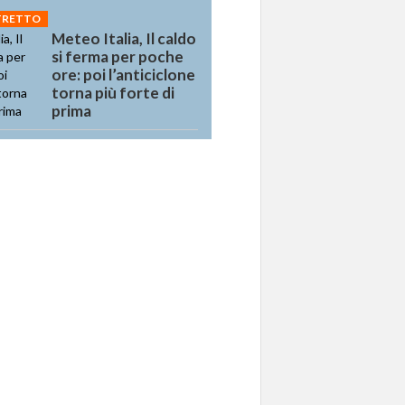
STRETTO
Meteo Italia, Il caldo
si ferma per poche
ore: poi l’anticiclone
torna più forte di
prima