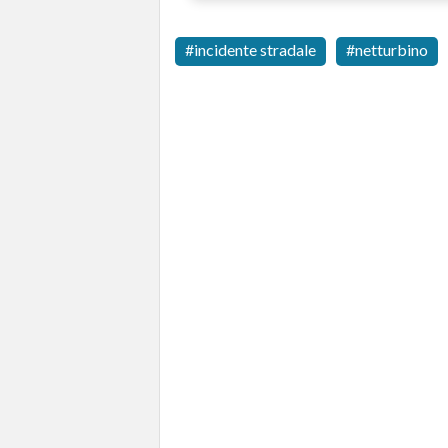
incidente stradale
netturbino