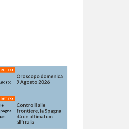
STRETTO
Oroscopo domenica
9 Agosto 2026
STRETTO
Controlli alle
frontiere, la Spagna
dà un ultimatum
all’Italia