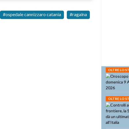
ospedale cannizzaro catania
ragalna
OLTRE LO 
OLTRE LO 