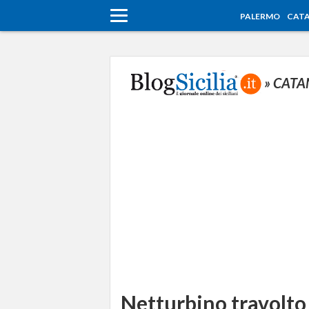
PALERMO
CATA
» CATA
Netturbino travolto 