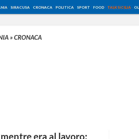
NIA
SIRACUSA
CRONACA
POLITICA
SPORT
FOOD
TALK SICILIA
OL
NIA
» CRONACA
mentre era al lavoro: