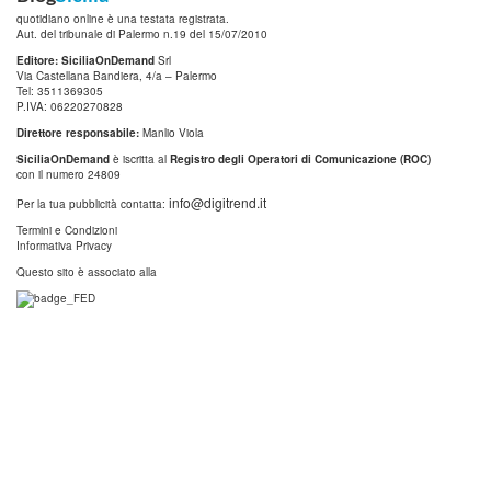
quotidiano online è una testata registrata.
Aut. del tribunale di Palermo n.19 del 15/07/2010
Editore: SiciliaOnDemand
Srl
Via Castellana Bandiera, 4/a – Palermo
Tel: 3511369305
P.IVA: 06220270828
Direttore responsabile:
Manlio Viola
SiciliaOnDemand
è iscritta al
Registro degli Operatori di Comunicazione (ROC)
con il numero 24809
info@digitrend.it
Per la tua pubblicità contatta:
Termini e Condizioni
Informativa Privacy
Questo sito è associato alla