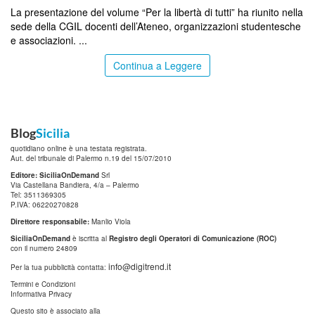
La presentazione del volume “Per la libertà di tutti” ha riunito nella
sede della CGIL docenti dell’Ateneo, organizzazioni studentesche
e associazioni. ...
Continua a Leggere
Blog
Sicilia
quotidiano online è una testata registrata.
Aut. del tribunale di Palermo n.19 del 15/07/2010
Editore: SiciliaOnDemand
Srl
Via Castellana Bandiera, 4/a – Palermo
Tel: 3511369305
P.IVA: 06220270828
Direttore responsabile:
Manlio Viola
SiciliaOnDemand
è iscritta al
Registro degli Operatori di Comunicazione (ROC)
con il numero 24809
info@digitrend.it
Per la tua pubblicità contatta:
Termini e Condizioni
Informativa Privacy
Questo sito è associato alla