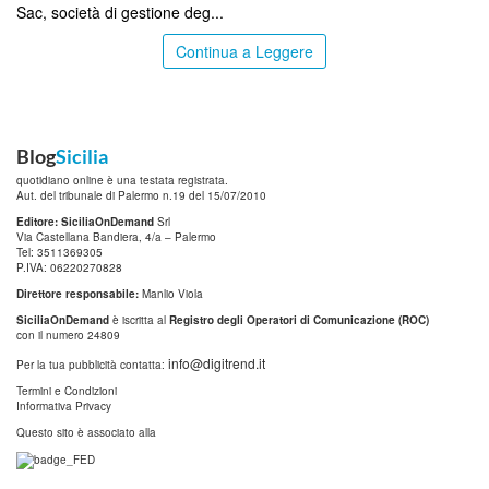
Sac, società di gestione deg...
Continua a Leggere
Blog
Sicilia
quotidiano online è una testata registrata.
Aut. del tribunale di Palermo n.19 del 15/07/2010
Editore: SiciliaOnDemand
Srl
Via Castellana Bandiera, 4/a – Palermo
Tel: 3511369305
P.IVA: 06220270828
Direttore responsabile:
Manlio Viola
SiciliaOnDemand
è iscritta al
Registro degli Operatori di Comunicazione (ROC)
con il numero 24809
info@digitrend.it
Per la tua pubblicità contatta:
Termini e Condizioni
Informativa Privacy
Questo sito è associato alla