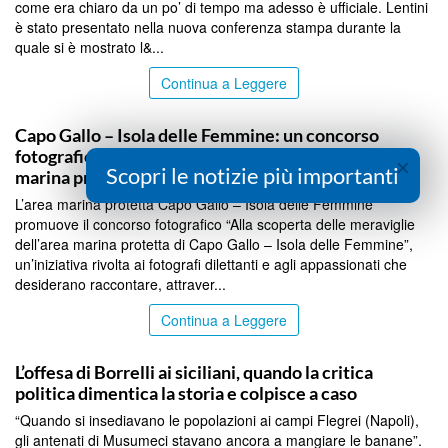
come era chiaro da un po’ di tempo ma adesso è ufficiale. Lentini
è stato presentato nella nuova conferenza stampa durante la
quale si è mostrato l&...
Continua a Leggere
PALERMO
Capo Gallo – Isola delle Femmine: un concorso
fotografico per raccontare le meraviglie dell’area
×
Scopri le notizie più importanti
marina protetta
L’area marina protetta Capo Gallo – Isola delle Femmine
promuove il concorso fotografico “Alla scoperta delle meraviglie
dell’area marina protetta di Capo Gallo – Isola delle Femmine”,
un’iniziativa rivolta ai fotografi dilettanti e agli appassionati che
desiderano raccontare, attraver...
Continua a Leggere
PALERMO
L’offesa di Borrelli ai siciliani, quando la critica
politica dimentica la storia e colpisce a caso
“Quando si insediavano le popolazioni ai campi Flegrei (Napoli),
gli antenati di Musumeci stavano ancora a mangiare le banane”.