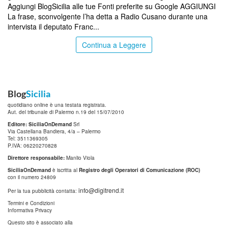
Aggiungi BlogSicilia alle tue Fonti preferite su Google AGGIUNGI
La frase, sconvolgente l’ha detta a Radio Cusano durante una
intervista il deputato Franc...
Continua a Leggere
Blog
Sicilia
quotidiano online è una testata registrata.
Aut. del tribunale di Palermo n.19 del 15/07/2010
Editore: SiciliaOnDemand
Srl
Via Castellana Bandiera, 4/a – Palermo
Tel: 3511369305
P.IVA: 06220270828
Direttore responsabile:
Manlio Viola
SiciliaOnDemand
è iscritta al
Registro degli Operatori di Comunicazione (ROC)
con il numero 24809
info@digitrend.it
Per la tua pubblicità contatta:
Termini e Condizioni
Informativa Privacy
Questo sito è associato alla