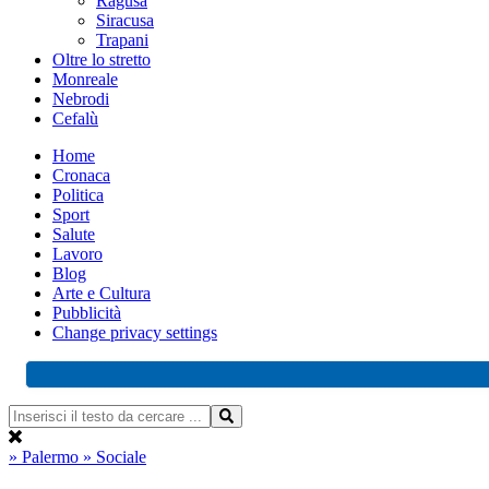
Ragusa
Siracusa
Trapani
Oltre lo stretto
Monreale
Nebrodi
Cefalù
Home
Cronaca
Politica
Sport
Salute
Lavoro
Blog
Arte e Cultura
Pubblicità
Change privacy settings
» Palermo
» Sociale