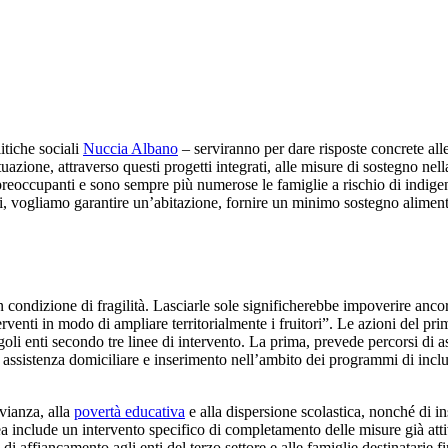
itiche sociali
Nuccia Albano
– serviranno per dare risposte concrete alle
zione, attraverso questi progetti integrati, alle misure di sostegno nella
reoccupanti e sono sempre più numerose le famiglie a rischio di indigenza
isi, vogliamo garantire un’abitazione, fornire un minimo sostegno aliment
condizione di fragilità. Lasciarle sole significherebbe impoverire ancora
terventi in modo di ampliare territorialmente i fruitori”. Le azioni del 
ngoli enti secondo tre linee di intervento. La prima, prevede percorsi di 
i assistenza domiciliare e inserimento nell’ambito dei programmi di inclu
vianza, alla
povertà educativa
e alla dispersione scolastica, nonché di i
a include un intervento specifico di completamento delle misure già attive
tà di affiancamento agli enti del terzo settore e alle famiglie destinatari