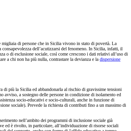
 migliaia di persone che in Sicilia vivono in stato di povertà. La
 consapevolezza dell’acutizzarsi del fenomeno. In Sicilia, infatti, il
 o di esclusione sociale, così come crescono i dati relativi all’uso di
are a chi non ha più nulla, contrastare la devianza e la
dispersione
 di più la Sicilia ed abbandonarla al rischio di gravissime tensioni
primo avviso, a sostegno delle persone in condizione di isolamento ed
assistenza socio-educativi e socio-culturali, anche in funzione di
sione sociale). Prevede la richiesta di contributi fino a un massimo di
nserimento nell’ambito dei programmi di inclusione sociale già
 ed è rivolto, in particolare, all’individuazione di risorse sociali
e finali del supporto, anche con forme di “affido educativo a tempo