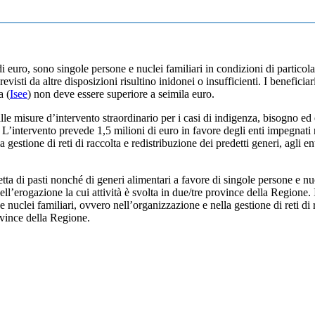
 euro, sono singole persone e nuclei familiari in condizioni di particol
revisti da altre disposizioni risultino inidonei o insufficienti. I benefici
a (
Isee
) non deve essere superiore a seimila euro.
to alle misure d’intervento straordinario per i casi di indigenza, bisogno
intervento prevede 1,5 milioni di euro in favore degli enti impegnati ne
 gestione di reti di raccolta e redistribuzione dei predetti generi, agli en
tta di pasti nonché di generi alimentari a favore di singole persone e nuc
ell’erogazione la cui attività è svolta in due/tre province della Regione.
e nuclei familiari, ovvero nell’organizzazione e nella gestione di reti di 
rovince della Regione.