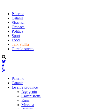
Palermo
Catania
Siracusa
Cronaca
Politica
Sport
Food
Talk Sicilia
Oltre lo stretto
Palermo
Catania
Le altre province
Agrigento
Caltanissetta
Enna
Messina