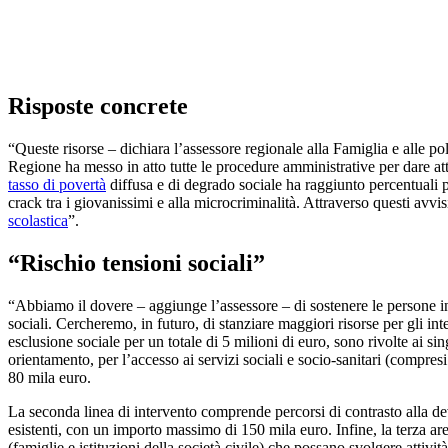
Risposte concrete
“Queste risorse – dichiara l’assessore regionale alla Famiglia e alle pol
Regione ha messo in atto tutte le procedure amministrative per dare attua
tasso di povertà
diffusa e di degrado sociale ha raggiunto percentuali p
crack tra i giovanissimi e alla microcriminalità. Attraverso questi avv
scolastica
”.
“Rischio tensioni sociali”
“Abbiamo il dovere – aggiunge l’assessore – di sostenere le persone in 
sociali. Cercheremo, in futuro, di stanziare maggiori risorse per gli in
esclusione sociale per un totale di 5 milioni di euro, sono rivolte ai si
orientamento, per l’accesso ai servizi sociali e socio-sanitari (compres
80 mila euro.
La seconda linea di intervento comprende percorsi di contrasto alla de
esistenti, con un importo massimo di 150 mila euro. Infine, la terza are
(famiglie e istituzioni della società civile) che possano svolgere attivi