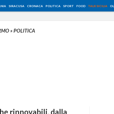
NIA
SIRACUSA
CRONACA
POLITICA
SPORT
FOOD
TALK SICILIA
OL
ERMO
» POLITICA
e rinnovabili, dalla