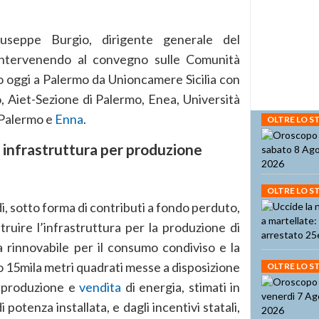
seppe Burgio, dirigente generale del
 intervenendo al convegno sulle Comunità
o oggi a Palermo da Unioncamere Sicilia con
o, Aiet-Sezione di Palermo, Enea, Università
 Palermo e
Enna
.
OLTRE LO 
r infrastruttura per produzione
OLTRE LO 
i, sotto forma di contributi a fondo perduto,
truire l’infrastruttura per la produzione di
 rinnovabile per il consumo condiviso e la
mo 15mila metri quadrati messe a disposizione
OLTRE LO 
la produzione e
vendita
di energia, stimati in
otenza installata, e dagli incentivi statali,