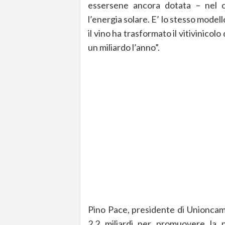
essersene ancora dotata – nel cu
l’energia solare. E’ lo stesso modello
il vino ha trasformato il vitivinico
un miliardo l’anno”.
Pino Pace, presidente di Unioncame
2,2 miliardi per promuovere la n