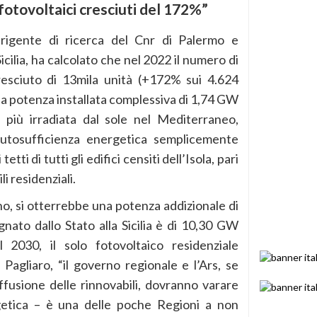
 fotovoltaici cresciuti del 172%”
irigente di ricerca del Cnr di Palermo e
icilia, ha calcolato che nel 2022 il numero di
 cresciuto di 13mila unità (+172% sui 4.624
a potenza installata complessiva di 1,74 GW
 più irradiata dal sole nel Mediterraneo,
utosufficienza energetica semplicemente
tti di tutti gli edifici censiti dell’Isola, pari
i residenziali.
, si otterrebbe una potenza addizionale di
nato dallo Stato alla Sicilia è di 10,30 GW
il 2030, il solo fotovoltaico residenziale
Pagliaro, “il governo regionale e l’Ars, se
ffusione delle rinnovabili, dovranno varare
getica – è una delle poche Regioni a non