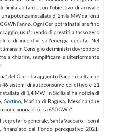
 5mila abitanti, con l’obiettivo di arrivare
 una potenza installata di 2mila MW da fonti
00 GWh l’anno. Ogni Cer potrà installare fino
ccaggio, usufruendo di prestiti a tasso zero
li e di incentivi sull’energia ceduta. Nel
ttimana in Consiglio dei ministri dovrebbero
tte a chiarire, semplificare e ulteriormente
r.
ma” del Gse – ha aggiunto Pace – risulta che
vi 46 sistemi di autoconsumo collettivo e 21
tallata di 1,4 MW. In Sicilia si ha notizia di
e,
Sortino
, Marina di Ragusa, Messina (due
oduzione annua di circa 650 GWh”.
l segretario generale, Santa Vaccaro – con il
’, finanziato dal Fondo perequativo 2021-