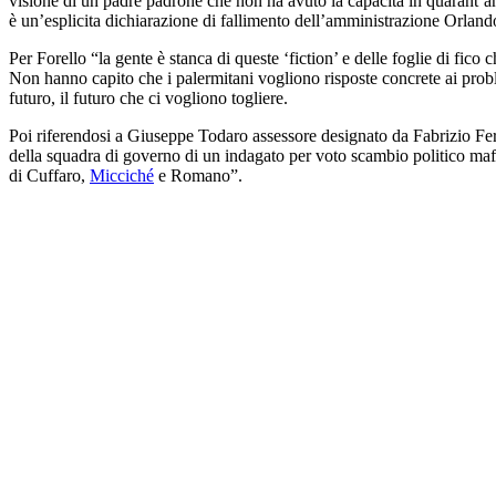
visione di un padre padrone che non ha avuto la capacità in quarant’a
è un’esplicita dichiarazione di fallimento dell’amministrazione Orland
Per Forello “la gente è stanca di queste ‘fiction’ e delle foglie di fico
Non hanno capito che i palermitani vogliono risposte concrete ai probl
futuro, il futuro che ci vogliono togliere.
Poi riferendosi a Giuseppe Todaro assessore designato da Fabrizio Ferra
della squadra di governo di un indagato per voto scambio politico mafi
di Cuffaro,
Micciché
e Romano”.