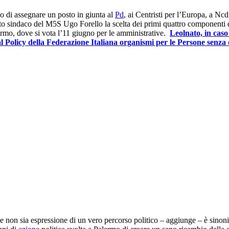
 di assegnare un posto in giunta al
Pd
, ai Centristi per l’Europa, a Ncd
dato sindaco del M5S Ugo Forello la scelta dei primi quattro componenti
lermo, dove si vota l’11 giugno per le amministrative.
Leolnato, in caso
l Policy della Federazione Italiana organismi per le Persone senz
 non sia espressione di un vero percorso politico – aggiunge – è sinonimo