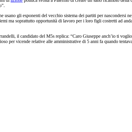
nni di
azione
politica svolta a Palermo di creare un sano ricambio della 
o”.
 che usano gli esponenti del vecchio sistema dei partiti per nascondersi ne
emi ma soprattutto opportunità di lavoro per i loro figli costretti ad a
ndelli, il candidato del M5s replica: “Caro Giuseppe anch’io ti voglio b
oso per vicende relative alle amministrative di 5 anni fa quando tentav