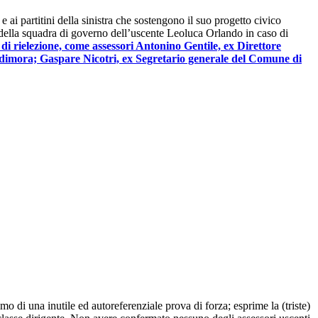
 e ai partitini della sinistra che sostengono il suo progetto civico
 della squadra di governo dell’uscente Leoluca Orlando in caso di
 di rielezione, come assessori Antonino Gentile, ex Direttore
a dimora; Gaspare Nicotri, ex Segretario generale del Comune di
 di una inutile ed autoreferenziale prova di forza; esprime la (triste)