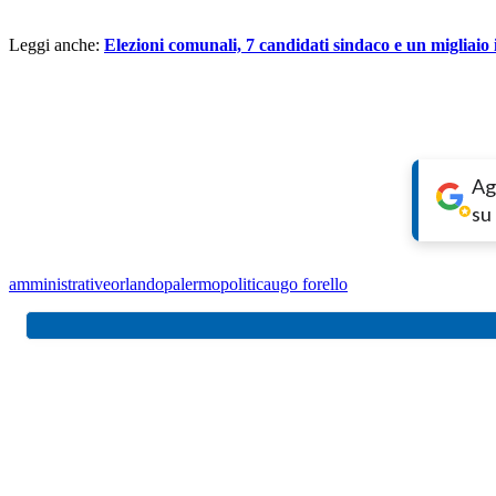
Leggi anche:
Elezioni comunali, 7 candidati sindaco e un migliaio 
Ag
su
amministrative
orlando
palermo
politica
ugo forello