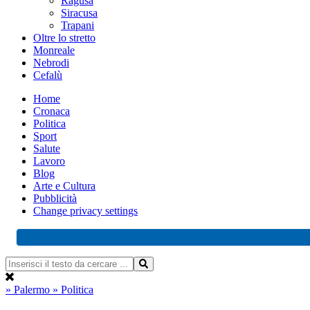
Ragusa
Siracusa
Trapani
Oltre lo stretto
Monreale
Nebrodi
Cefalù
Home
Cronaca
Politica
Sport
Salute
Lavoro
Blog
Arte e Cultura
Pubblicità
Change privacy settings
» Palermo
» Politica