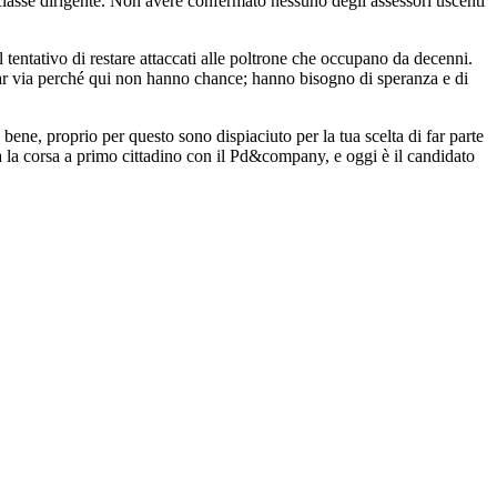
classe dirigente. Non avere confermato nessuno degli assessori uscenti
l tentativo di restare attaccati alle poltrone che occupano da decenni.
ndar via perché qui non hanno chance; hanno bisogno di speranza e di
ene, proprio per questo sono dispiaciuto per la tua scelta di far parte
a la corsa a primo cittadino con il Pd&company, e oggi è il candidato