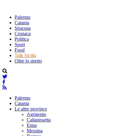
Palermo
Catania
Siracusa
Cronaca
Politica
Sport
Food
Talk Sicilia
Oltre lo stretto
Palermo
Catania
Le altre province
Agrigento
Caltanissetta
Enna
Messina