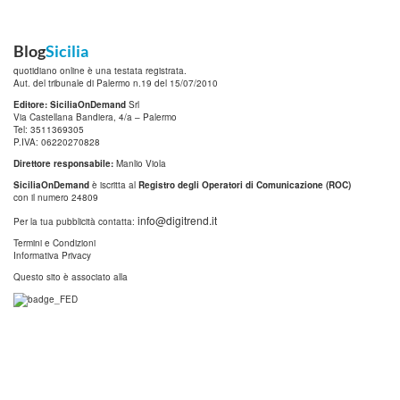
Blog
Sicilia
quotidiano online è una testata registrata.
Aut. del tribunale di Palermo n.19 del 15/07/2010
Editore: SiciliaOnDemand
Srl
Via Castellana Bandiera, 4/a – Palermo
Tel: 3511369305
P.IVA: 06220270828
Direttore responsabile:
Manlio Viola
SiciliaOnDemand
è iscritta al
Registro degli Operatori di Comunicazione (ROC)
con il numero 24809
info@digitrend.it
Per la tua pubblicità contatta:
Termini e Condizioni
Informativa Privacy
Questo sito è associato alla