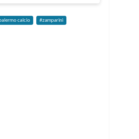
palermo calcio
zamparini