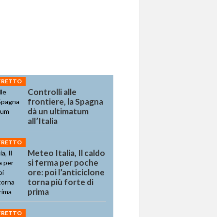
STRETTO
Controlli alle
frontiere, la Spagna
dà un ultimatum
all’Italia
STRETTO
Meteo Italia, Il caldo
si ferma per poche
ore: poi l’anticiclone
torna più forte di
prima
STRETTO