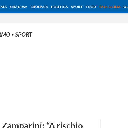
NIA
SIRACUSA
CRONACA
POLITICA
SPORT
FOOD
TALK SICILIA
OL
ERMO
» SPORT
 Zamparini: “A rischio