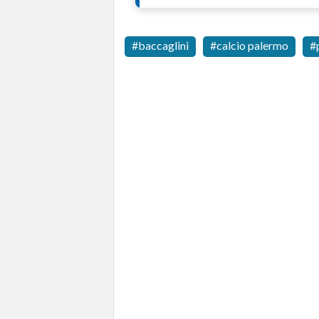
baccaglini
calcio palermo