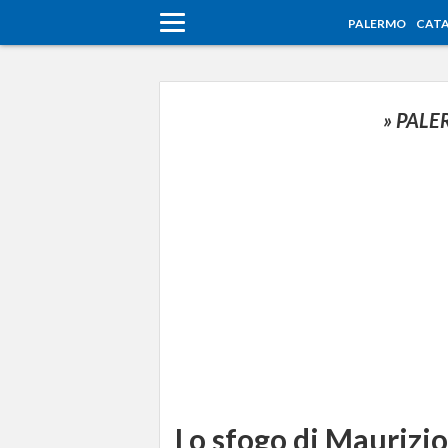
PALERMO
CATA
» PAL
Lo sfogo di Maurizio