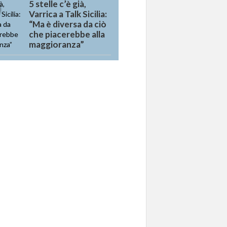
5 stelle c’è già,
Varrica a Talk Sicilia:
“Ma è diversa da ciò
che piacerebbe alla
maggioranza”