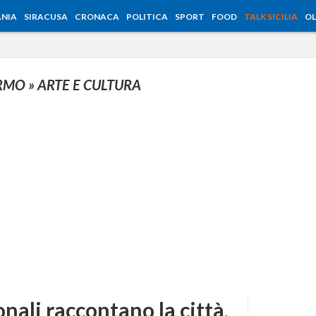
NIA
SIRACUSA
CRONACA
POLITICA
SPORT
FOOD
TALK SICILIA
OL
ERMO
» ARTE E CULTURA
onali raccontano la città,