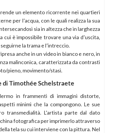
iprende un elemento ricorrente nei quartieri
terne per l’acqua, con le quali realizza la sua
intersecandosi sia in altezza che in larghezza
a cui è impossibile trovare una via d’uscita,
seguirne la trama e l’intreccio.
ipresa anche in un video in bianco e nero, in
nza malinconica, caratterizzata da contrasti
oto/pieno, movimento/stasi.
e di Timothée Schelstraete
lermo in frammenti di immagini distorte,
i aspetti minimi che la compongono. Le sue
o transmedialità. L’artista parte dal dato
cchina fotografica per imprimerlo attraverso
lla tela su cui interviene con la pittura. Nel