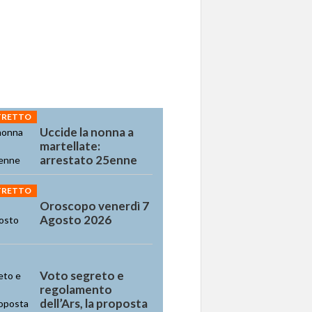
STRETTO
Uccide la nonna a
martellate:
arrestato 25enne
STRETTO
Oroscopo venerdì 7
Agosto 2026
Voto segreto e
regolamento
dell’Ars, la proposta