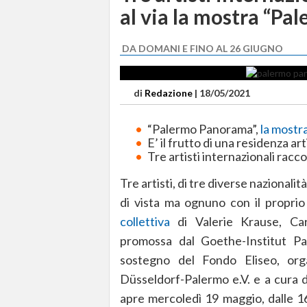
al via la mostra “P
DA DOMANI E FINO AL 26 GIUGNO
di
Redazione
|
18/05/2021
“Palermo Panorama”,
la mostra
E’ il frutto di una residenza art
Tre artisti internazionali racco
Tre artisti, di tre diverse nazional
di vista ma ognuno con il propri
collettiva
di Valerie Krause, Ca
promossa dal Goethe-Institut Pa
sostegno del Fondo Eliseo, orga
Düsseldorf-Palermo e.V. e a cura d
apre mercoledì 19 maggio, dalle 16