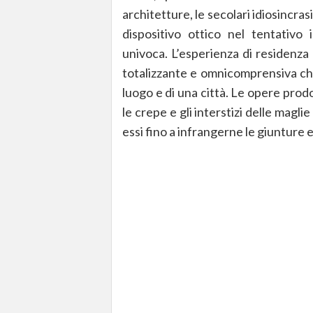
architetture, le secolari idiosincras
dispositivo ottico nel tentativo 
univoca. L’esperienza di residenza d
totalizzante e omnicomprensiva che
luogo e di una città. Le opere prod
le crepe e gli interstizi delle magli
essi fino a infrangerne le giunture