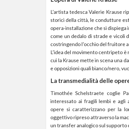
L’artista tedesca Valerie Krause r
storici della città, le condutture es
opera-installazione che si dispiega 
come un dedalo di strade e vicoli d
costringendo l’occhio del fruitore a 
L’idea del movimento centripeto è r
cui la Krause mette in scena una da
e opposizioni quali bianco/nero, vu
La transmedialità delle oper
Timothée Schelstraete coglie Pa
interessato ai fragili lembi e agl
opere si caratterizzano per la lor
oggettivo ripreso attraverso la ma
un transfer analogico sul supporto de