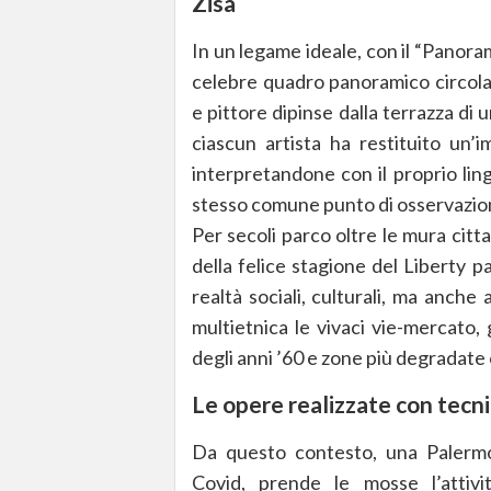
Zisa
In un legame ideale, con il “Panoram
celebre quadro panoramico circolar
e pittore dipinse dalla terrazza di u
ciascun artista ha restituito un
interpretandone con il proprio ling
stesso comune punto di osservazione
Per secoli parco oltre le mura citta
della felice stagione del Liberty p
realtà sociali, culturali, ma anche
multietnica le vivaci vie-mercato, g
degli anni ’60 e zone più degradate 
Le opere realizzate con tecni
Da questo contesto, una Palermo
Covid, prende le mosse l’attivi