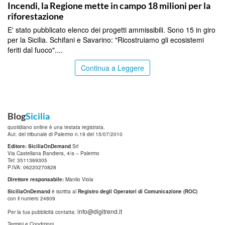
Incendi, la Regione mette in campo 18 milioni per la
riforestazione
E' stato pubblicato elenco dei progetti ammissibili. Sono 15 in giro
per la Sicilia. Schifani e Savarino: "Ricostruiamo gli ecosistemi
feriti dal fuoco"....
Continua a Leggere
Blog
Sicilia
quotidiano online è una testata registrata.
Aut. del tribunale di Palermo n.19 del 15/07/2010
Editore: SiciliaOnDemand
Srl
Via Castellana Bandiera, 4/a – Palermo
Tel: 3511369305
P.IVA: 06220270828
Direttore responsabile:
Manlio Viola
SiciliaOnDemand
è iscritta al
Registro degli Operatori di Comunicazione (ROC)
con il numero 24809
info@digitrend.it
Per la tua pubblicità contatta:
Termini e Condizioni