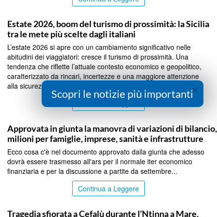
PALERMO
Estate 2026, boom del turismo di prossimità: la Sicilia
tra le mete più scelte dagli italiani
L’estate 2026 si apre con un cambiamento significativo nelle
abitudini dei viaggiatori: cresce il turismo di prossimità. Una
tendenza che riflette l’attuale contesto economico e geopolitico,
caratterizzato da rincari, incertezze e una maggiore attenzione
alla sicurezza. Secondo i dati dell’Os...
×
Scopri le notizie più importanti
Continua a Leggere
PALERMO
Approvata in giunta la manovra di variazioni di bilancio
milioni per famiglie, imprese, sanità e infrastrutture
Ecco cosa c'è nel documento approvato dalla giunta che adesso
dovrà essere trasmesso all'ars per il normale iter economico
finanziaria e per la discussione a partite da settembre...
Continua a Leggere
PALERMO
Tragedia sfiorata a Cefalù durante l’Ntinna a Mare,