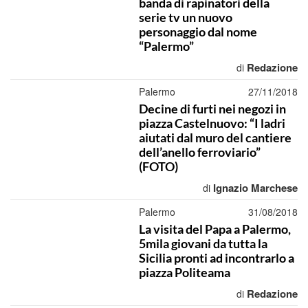
banda di rapinatori della
serie tv un nuovo
personaggio dal nome
“Palermo”
Redazione
di
Palermo
27/11/2018
Decine di furti nei negozi in
piazza Castelnuovo: “I ladri
aiutati dal muro del cantiere
dell’anello ferroviario”
(FOTO)
Ignazio Marchese
di
Palermo
31/08/2018
La visita del Papa a Palermo,
5mila giovani da tutta la
Sicilia pronti ad incontrarlo a
piazza Politeama
Redazione
di