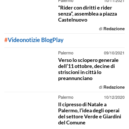
Palermo
10/11/2021
“Rider con diritti e rider
senza”, assemblea a piazza
Castelnuovo
Redazione
di
#
Videonotizie BlogPlay
Palermo
09/10/2021
Verso lo sciopero generale
dell’11 ottobre, decine di
striscioni in città lo
preannunciano
Redazione
di
Palermo
10/12/2020
Il cipresso di Natale a
Palermo, l’idea degli operai
del settore Verde e Giardini
del Comune