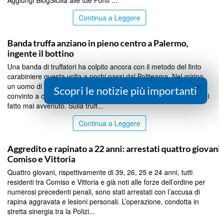
Continua a Leggere
PALERMO
Banda truffa anziano in pieno centro a Palermo,
ingente il bottino
Una banda di truffatori ha colpito ancora con il metodo del finto
carabiniere questa volta a pochi passi dal Politeama. Nel mirino
×
un uomo di 79 anni, presidente di un’associazione di categoria,
Scopri le notizie più importanti
convinto a consegnare soldi e gioielli per un presunto incidente di
fatto mai avvenuto. Sulla truff...
Continua a Leggere
PALERMO
Aggredito e rapinato a 22 anni: arrestati quattro giovani
Comiso e Vittoria
Quattro giovani, rispettivamente di 39, 26, 25 e 24 anni, tutti
residenti tra Comiso e Vittoria e già noti alle forze dell’ordine per
numerosi precedenti penali, sono stati arrestati con l’accusa di
rapina aggravata e lesioni personali. L’operazione, condotta in
stretta sinergia tra la Polizi...