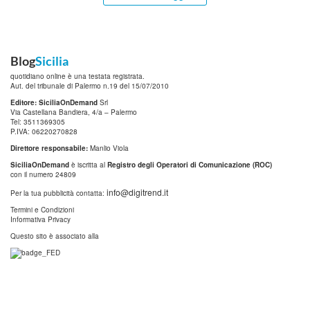
Blog
Sicilia
quotidiano online è una testata registrata.
Aut. del tribunale di Palermo n.19 del 15/07/2010
Editore: SiciliaOnDemand
Srl
Via Castellana Bandiera, 4/a – Palermo
Tel: 3511369305
P.IVA: 06220270828
Direttore responsabile:
Manlio Viola
SiciliaOnDemand
è iscritta al
Registro degli Operatori di Comunicazione (ROC)
con il numero 24809
info@digitrend.it
Per la tua pubblicità contatta:
Termini e Condizioni
Informativa Privacy
Questo sito è associato alla