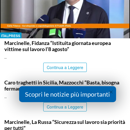
ITALPRESS
Marcinelle, Fidanza “Istituita giornata europea
vittime sul lavoro l’8 agosto”
..
Continua a Leggere
ITALPRESS
Caro traghetti in Sicilia, Mazzocchi “Basta, bisogna
fermare questo scempio”
×
Scopri le notizie più importanti
..
Continua a Leggere
ITALPRESS
Marcinelle, La Russa “Sicurezza sul lavoro sia priorità
per tutti”