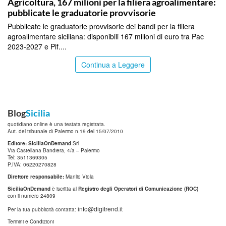
Agricoltura, 167 milioni per la filiera agroalimentare:
pubblicate le graduatorie provvisorie
Pubblicate le graduatorie provvisorie dei bandi per la filiera
agroalimentare siciliana: disponibili 167 milioni di euro tra Pac
2023-2027 e Pif....
Continua a Leggere
Blog
Sicilia
quotidiano online è una testata registrata.
Aut. del tribunale di Palermo n.19 del 15/07/2010
Editore: SiciliaOnDemand
Srl
Via Castellana Bandiera, 4/a – Palermo
Tel: 3511369305
P.IVA: 06220270828
Direttore responsabile:
Manlio Viola
SiciliaOnDemand
è iscritta al
Registro degli Operatori di Comunicazione (ROC)
con il numero 24809
info@digitrend.it
Per la tua pubblicità contatta:
Termini e Condizioni