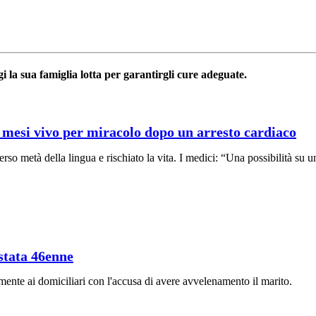
i la sua famiglia lotta per garantirgli cure adeguate.
3 mesi vivo per miracolo dopo un arresto cardiaco
o metà della lingua e rischiato la vita. I medici: “Una possibilità su u
estata 46enne
lmente ai domiciliari con l'accusa di avere avvelenamento il marito.