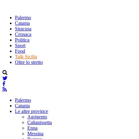
Palermo
Catania
Siracusa
Cronaca
Politica
Sport
Food
Talk Sicilia
Oltre lo stretto
Palermo
Catania
Le altre province
Agrigento
Caltanissetta
Enna
Messina