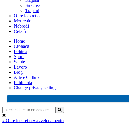
Ragusa
Siracusa
Trapani
Oltre lo stretto
Monreale
Nebrodi
Cefalù
Home
Cronaca
Politica
Sport
Salute
Lavoro
Blog
Arte e Cultura
Pubblicità
Change privacy settings
» Oltre lo stretto
» avvelenamento