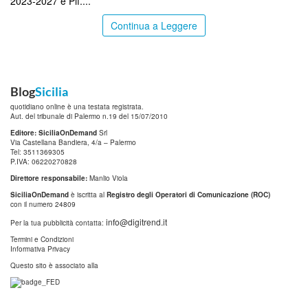
2023-2027 e Pif....
Continua a Leggere
Blog
Sicilia
quotidiano online è una testata registrata.
Aut. del tribunale di Palermo n.19 del 15/07/2010
Editore: SiciliaOnDemand
Srl
Via Castellana Bandiera, 4/a – Palermo
Tel: 3511369305
P.IVA: 06220270828
Direttore responsabile:
Manlio Viola
SiciliaOnDemand
è iscritta al
Registro degli Operatori di Comunicazione (ROC)
con il numero 24809
info@digitrend.it
Per la tua pubblicità contatta:
Termini e Condizioni
Informativa Privacy
Questo sito è associato alla