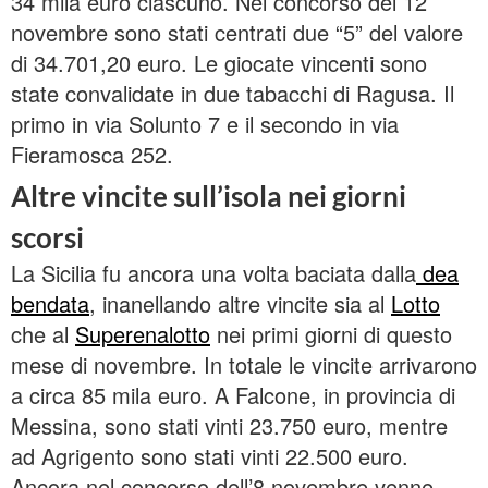
34 mila euro ciascuno. Nel concorso del 12
novembre sono stati centrati due “5” del valore
di 34.701,20 euro. Le giocate vincenti sono
state convalidate in due tabacchi di Ragusa. Il
primo in via Solunto 7 e il secondo in via
Fieramosca 252.
Altre vincite sull’isola nei giorni
scorsi
La Sicilia fu ancora una volta baciata dalla
dea
bendata
, inanellando altre vincite sia al
Lotto
che al
Superenalotto
nei primi giorni di questo
mese di novembre. In totale le vincite arrivarono
a circa 85 mila euro. A Falcone, in provincia di
Messina, sono stati vinti 23.750 euro, mentre
ad Agrigento sono stati vinti 22.500 euro.
Ancora nel concorso dell’8 novembre venne