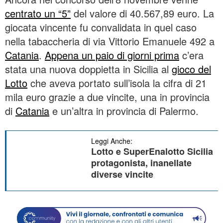
centrato un “5”
del valore di 40.567,89 euro. La
giocata vincente fu convalidata in quel caso
nella tabaccheria di via Vittorio Emanuele 492 a
Catania
.
Appena un paio di giorni prima
c’era
stata una nuova doppietta in Sicilia al
gioco del
Lotto
che aveva portato sull’isola la cifra di 21
mila euro grazie a due vincite, una in provincia
di
Catania
e un’altra in provincia di Palermo.
Leggi Anche:
Lotto e SuperEnalotto Sicilia
protagonista, inanellate
diverse vincite