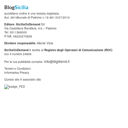
Blog
Sicilia
quotidiano online è una testata registrata.
Aut. del tribunale di Palermo n.19 del 15/07/2010
Editore: SiciliaOnDemand
Srl
Via Castellana Bandiera, 4/a – Palermo
Tel: 3511369305
P.IVA: 06220270828
Direttore responsabile:
Manlio Viola
SiciliaOnDemand
è iscritta al
Registro degli Operatori di Comunicazione (ROC)
con il numero 24809
info@digitrend.it
Per la tua pubblicità contatta:
Termini e Condizioni
Informativa Privacy
Questo sito è associato alla