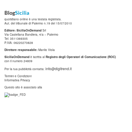
Blog
Sicilia
quotidiano online è una testata registrata.
Aut. del tribunale di Palermo n.19 del 15/07/2010
Editore: SiciliaOnDemand
Srl
Via Castellana Bandiera, 4/a – Palermo
Tel: 3511369305
P.IVA: 06220270828
Direttore responsabile:
Manlio Viola
SiciliaOnDemand
è iscritta al
Registro degli Operatori di Comunicazione (ROC)
con il numero 24809
info@digitrend.it
Per la tua pubblicità contatta:
Termini e Condizioni
Informativa Privacy
Questo sito è associato alla