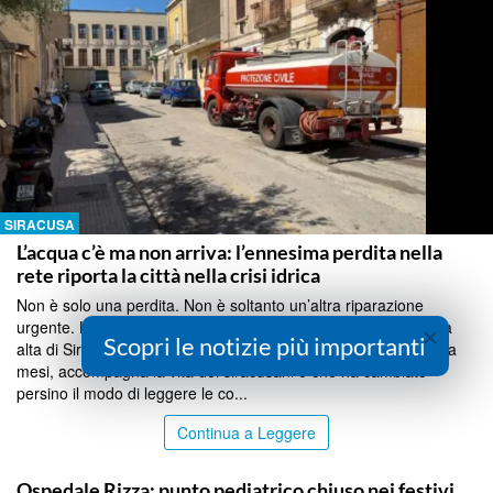
SIRACUSA
L’acqua c’è ma non arriva: l’ennesima perdita nella
rete riporta la città nella crisi idrica
Non è solo una perdita. Non è soltanto un’altra riparazione
urgente. La rottura della rete idrica in viale Teracati, nella zona
×
Scopri le notizie più importanti
alta di Siracusa, è l’ennesimo tassello di una crisi che, ormai da
mesi, accompagna la vita dei siracusani e che ha cambiato
persino il modo di leggere le co...
Continua a Leggere
SIRACUSA
Ospedale Rizza: punto pediatrico chiuso nei festivi,