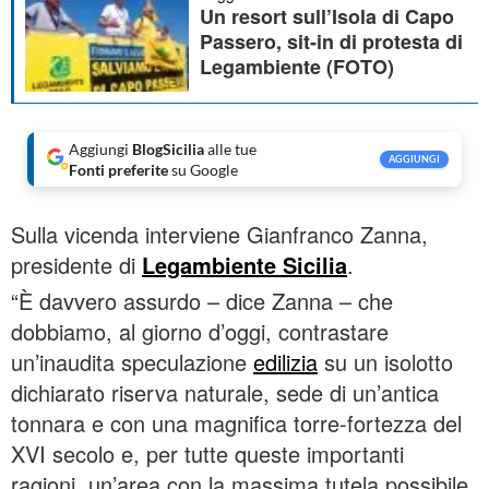
Un resort sull’Isola di Capo
Passero, sit-in di protesta di
Legambiente (FOTO)
Aggiungi
BlogSicilia
alle tue
AGGIUNGI
Fonti preferite
su Google
Sulla vicenda interviene Gianfranco Zanna,
presidente di
Legambiente Sicilia
.
“È davvero assurdo – dice Zanna – che
dobbiamo, al giorno d’oggi, contrastare
un’inaudita speculazione
edilizia
su un isolotto
dichiarato riserva naturale, sede di un’antica
tonnara e con una magnifica torre-fortezza del
XVI secolo e, per tutte queste importanti
ragioni, un’area con la massima tutela possibile.