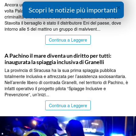
Ancora un assalto. Ancora una banda in azione. E ancora una
×
Scopri le notizie più importanti
volta Palazzolo Acreide si risveglia facendo i conti con una
criminalità che continua a colpire con inquietante frequenza.
Stavolta il bersaglio è stato il distributore Eni del paese, dove
intorno alle 5 del mattino un gruppo di malvivent...
Continua a Leggere
SIRACUSA
A Pachino il mare diventa un diritto per tutti:
inaugurata la spiaggia inclusiva di Granelli
La provincia di Siracusa ha la sua prima spiaggia pubblica
totalmente inclusiva e attrezzata per l’assistenza sociosanitaria.
Nell’arenile libero di contrada Granelli, nel territorio di Pachino, è
infatti operativo il progetto pilota “Spiagge Inclusive e
Prevenzione”, un’inizi...
Continua a Leggere