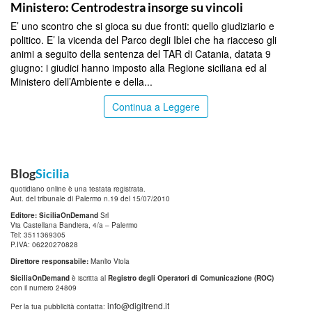
Ministero: Centrodestra insorge su vincoli
E’ uno scontro che si gioca su due fronti: quello giudiziario e
politico. E’ la vicenda del Parco degli Iblei che ha riacceso gli
animi a seguito della sentenza del TAR di Catania, datata 9
giugno: i giudici hanno imposto alla Regione siciliana ed al
Ministero dell’Ambiente e della...
Continua a Leggere
Blog
Sicilia
quotidiano online è una testata registrata.
Aut. del tribunale di Palermo n.19 del 15/07/2010
Editore: SiciliaOnDemand
Srl
Via Castellana Bandiera, 4/a – Palermo
Tel: 3511369305
P.IVA: 06220270828
Direttore responsabile:
Manlio Viola
SiciliaOnDemand
è iscritta al
Registro degli Operatori di Comunicazione (ROC)
con il numero 24809
info@digitrend.it
Per la tua pubblicità contatta: