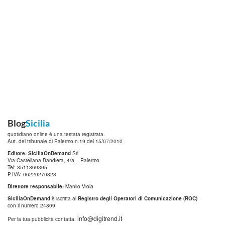
Blog
Sicilia
quotidiano online è una testata registrata.
Aut. del tribunale di Palermo n.19 del 15/07/2010
Editore: SiciliaOnDemand
Srl
Via Castellana Bandiera, 4/a – Palermo
Tel: 3511369305
P.IVA: 06220270828
Direttore responsabile:
Manlio Viola
SiciliaOnDemand
è iscritta al
Registro degli Operatori di Comunicazione (ROC)
con il numero 24809
info@digitrend.it
Per la tua pubblicità contatta: