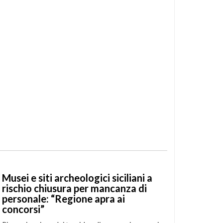
Musei e siti archeologici siciliani a
rischio chiusura per mancanza di
personale: “Regione apra ai
concorsi”