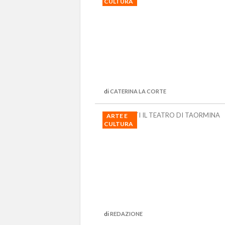
CULTURA
di
CATERINA LA CORTE
TRA QUESTI IL TEATRO DI TAORMINA
ARTE E
CULTURA
di
REDAZIONE