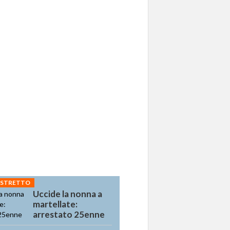
 STRETTO
Uccide la nonna a
martellate:
arrestato 25enne