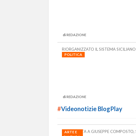
di
REDAZIONE
RIORGANIZZATO IL SISTEMA SICILIANO
POLITICA
di
REDAZIONE
#
Videonotizie BlogPlay
L'INTERVISTA A GIUSEPPE COMPOSTO, 
ARTE E