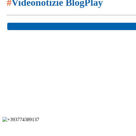
#
Videonotizie BlogPlay