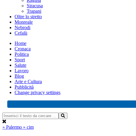
Ragusa
Siracusa
Trapani
Oltre lo stretto
Monreale
Nebrodi
Cefalù
Home
Cronaca
Politica
Sport
Salute
Lavoro
Blog
Arte e Cultura
Pubblicità
Change privacy settings
» Palermo
» cim