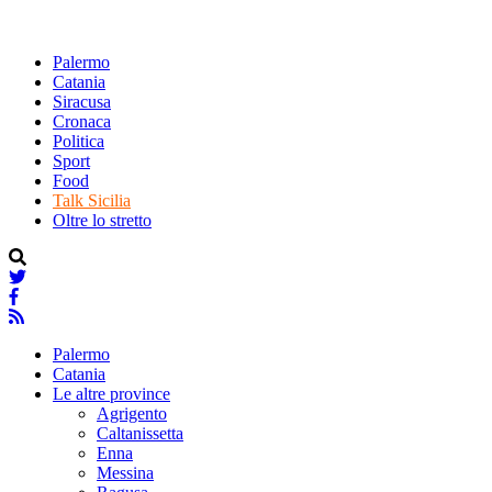
Palermo
Catania
Siracusa
Cronaca
Politica
Sport
Food
Talk Sicilia
Oltre lo stretto
Palermo
Catania
Le altre province
Agrigento
Caltanissetta
Enna
Messina