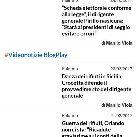
Palermo
24/10/2017
“Scheda elettorale conforme
alla legge”, il dirigente
generale Pirillo rassicura:
“Starà ai presidenti di seggio
evitare errori”
Manlio Viola
di
#
Videonotizie BlogPlay
Palermo
22/03/2017
Danza dei rifiuti in Sicilia,
Crocetta difende il
provvedimento del dirigente
generale
Manlio Viola
di
Palermo
21/03/2017
Guerra dei rifiuti, Orlando
non ci sta: “Ricadute
gravissime sui conti della