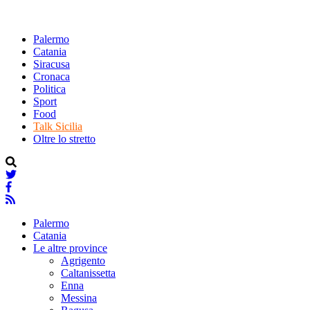
Palermo
Catania
Siracusa
Cronaca
Politica
Sport
Food
Talk Sicilia
Oltre lo stretto
Palermo
Catania
Le altre province
Agrigento
Caltanissetta
Enna
Messina