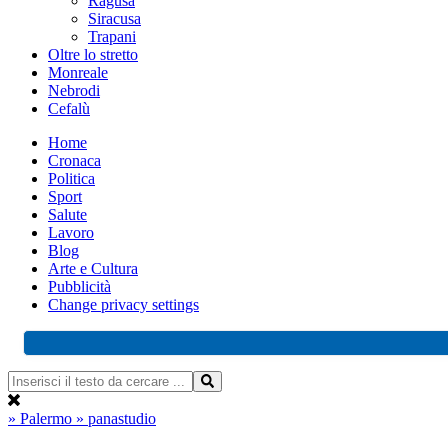
Ragusa
Siracusa
Trapani
Oltre lo stretto
Monreale
Nebrodi
Cefalù
Home
Cronaca
Politica
Sport
Salute
Lavoro
Blog
Arte e Cultura
Pubblicità
Change privacy settings
» Palermo
» panastudio