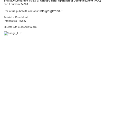
SiciliaOnDemand
è iscritta al
Registro degli Operatori di Comunicazione (ROC)
con il numero 24809
info@digitrend.it
Per la tua pubblicità contatta:
Termini e Condizioni
Informativa Privacy
Questo sito è associato alla