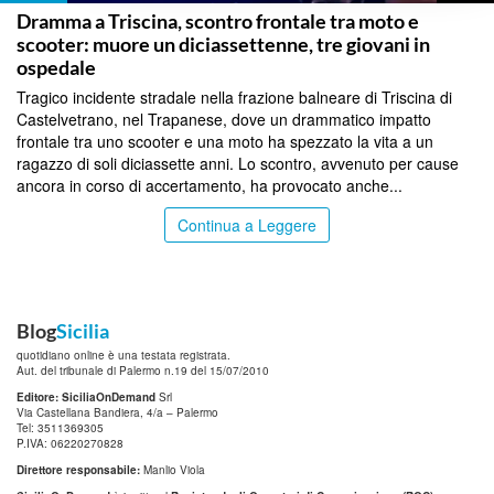
Dramma a Triscina, scontro frontale tra moto e
scooter: muore un diciassettenne, tre giovani in
ospedale
Tragico incidente stradale nella frazione balneare di Triscina di
Castelvetrano, nel Trapanese, dove un drammatico impatto
frontale tra uno scooter e una moto ha spezzato la vita a un
ragazzo di soli diciassette anni. Lo scontro, avvenuto per cause
ancora in corso di accertamento, ha provocato anche...
Continua a Leggere
Blog
Sicilia
quotidiano online è una testata registrata.
Aut. del tribunale di Palermo n.19 del 15/07/2010
Editore: SiciliaOnDemand
Srl
Via Castellana Bandiera, 4/a – Palermo
Tel: 3511369305
P.IVA: 06220270828
Direttore responsabile:
Manlio Viola