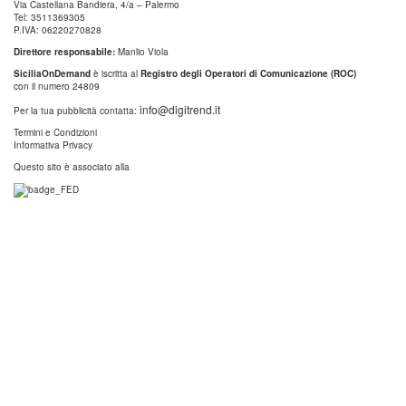
Via Castellana Bandiera, 4/a – Palermo
Tel: 3511369305
P.IVA: 06220270828
Direttore responsabile:
Manlio Viola
SiciliaOnDemand
è iscritta al
Registro degli Operatori di Comunicazione (ROC)
con il numero 24809
info@digitrend.it
Per la tua pubblicità contatta:
Termini e Condizioni
Informativa Privacy
Questo sito è associato alla