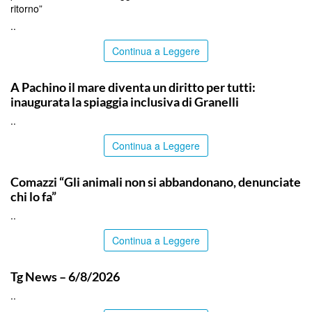
ritorno”
..
Continua a Leggere
SIRACUSA
A Pachino il mare diventa un diritto per tutti:
inaugurata la spiaggia inclusiva di Granelli
..
Continua a Leggere
ITALPRESS
Comazzi “Gli animali non si abbandonano, denunciate
chi lo fa”
..
Continua a Leggere
ITALPRESS
Tg News – 6/8/2026
..