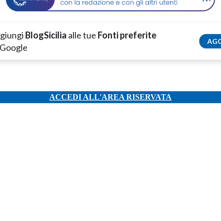
giungi
BlogSicilia
alle tue
Fonti preferite
AGG
 Google
ACCEDI ALL'AREA RISERVATA