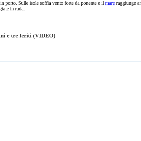
n porto. Sulle isole soffia vento forte da ponente e il
mare
raggiunge anc
iate in rada.
ni e tre feriti (VIDEO)