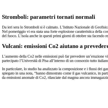
Stromboli: parametri tornati normali
Da ieri sera lo Stromboli si è calmato. L’Istituto Nazionale di Geofisic
Nel pomeriggio vi era stata una forte esplosione caratteristica della cos
del fuoco. L’isola anche in questi primi giorni di ottobre sta facendo reg
Vulcani: emissioni Co2 aiutano a prevedere
L’aumento della Co2 nelle emissioni può far prevedere un’eruzione vi
partecipato l’Università di Pisa all’interno di un consorzio tutto ital
In particolare, lo studio ha analizzato la composizione e i flussi dei g
spiegato in una nota, “hanno dimostrato come il gas vulcanico, in parti
da emissioni anomale di Co2, rilasciate dal magma ancora immagazzin