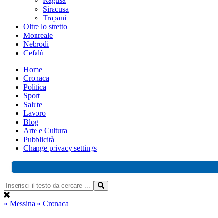
Ragusa
Siracusa
Trapani
Oltre lo stretto
Monreale
Nebrodi
Cefalù
Home
Cronaca
Politica
Sport
Salute
Lavoro
Blog
Arte e Cultura
Pubblicità
Change privacy settings
» Messina
» Cronaca