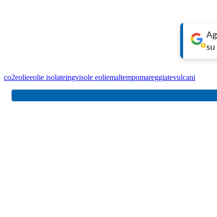
Ag
su
co2
eolie
eolie isolate
ingv
isole eolie
maltempo
mareggiate
vulcani