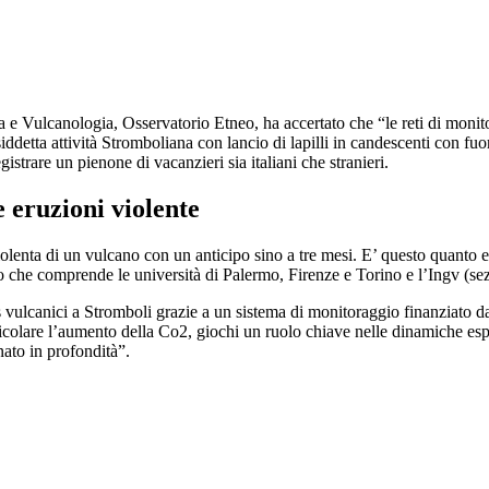
a e Vulcanologia, Osservatorio Etneo, ha accertato che “le reti di monitor
iddetta attività Stromboliana con lancio di lapilli in candescenti con fuo
istrare un pienone di vacanzieri sia italiani che stranieri.
 eruzioni violente
olenta di un vulcano con un anticipo sino a tre mesi. E’ questo quanto 
iano che comprende le università di Palermo, Firenze e Torino e l’Ingv (
as vulcanici a Stromboli grazie a un sistema di monitoraggio finanziato da
colare l’aumento della Co2, giochi un ruolo chiave nelle dinamiche esplos
ato in profondità”.