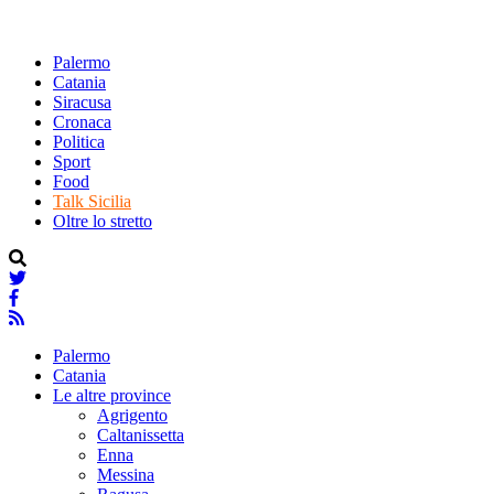
Palermo
Catania
Siracusa
Cronaca
Politica
Sport
Food
Talk Sicilia
Oltre lo stretto
Palermo
Catania
Le altre province
Agrigento
Caltanissetta
Enna
Messina