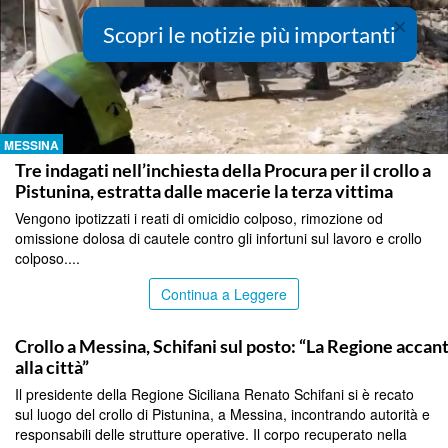
×
Scopri le notizie più importanti
MESSINA
Tre indagati nell’inchiesta della Procura per il crollo a
Pistunina, estratta dalle macerie la terza vittima
Vengono ipotizzati i reati di omicidio colposo, rimozione od
omissione dolosa di cautele contro gli infortuni sul lavoro e crollo
colposo....
Continua a Leggere
MESSINA
Crollo a Messina, Schifani sul posto: “La Regione accan
alla città”
Il presidente della Regione Siciliana Renato Schifani si è recato
sul luogo del crollo di Pistunina, a Messina, incontrando autorità e
responsabili delle strutture operative. Il corpo recuperato nella