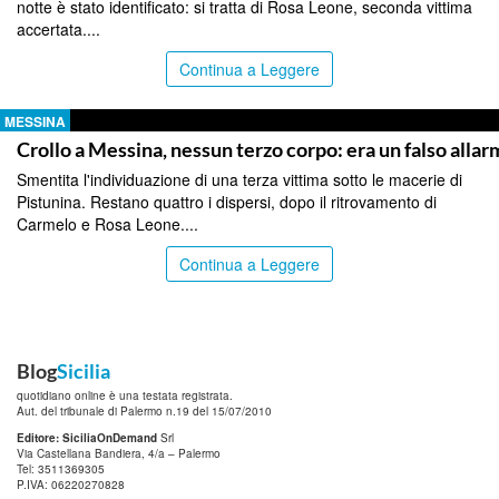
notte è stato identificato: si tratta di Rosa Leone, seconda vittima
accertata....
Continua a Leggere
MESSINA
Crollo a Messina, nessun terzo corpo: era un falso alla
Smentita l'individuazione di una terza vittima sotto le macerie di
Pistunina. Restano quattro i dispersi, dopo il ritrovamento di
Carmelo e Rosa Leone....
Continua a Leggere
Blog
Sicilia
quotidiano online è una testata registrata.
Aut. del tribunale di Palermo n.19 del 15/07/2010
Editore: SiciliaOnDemand
Srl
Via Castellana Bandiera, 4/a – Palermo
Tel: 3511369305
P.IVA: 06220270828