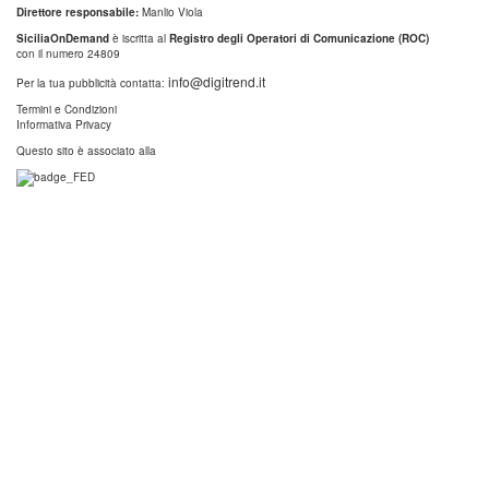
Direttore responsabile:
Manlio Viola
SiciliaOnDemand
è iscritta al
Registro degli Operatori di Comunicazione (ROC)
con il numero 24809
info@digitrend.it
Per la tua pubblicità contatta:
Termini e Condizioni
Informativa Privacy
Questo sito è associato alla