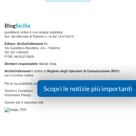
Blog
Sicilia
quotidiano online è una testata registrata.
Aut. del tribunale di Palermo n.19 del 15/07/2010
Editore: SiciliaOnDemand
Srl
Via Castellana Bandiera, 4/a – Palermo
Tel: 3511369305
P.IVA: 06220270828
Direttore responsabile:
Manlio Viola
SiciliaOnDemand
è iscritta al
Registro degli Operatori di Comunicazione (ROC)
con il numero 24809
info@digitrend.it
×
Per la tua pubblicità contatta:
Scopri le notizie più importanti
Termini e Condizioni
Informativa Privacy
Questo sito è associato alla