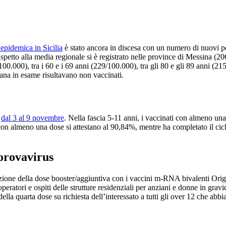
epidemica in Sicilia
è stato ancora in discesa con un numero di nuovi pos
rispetto alla media regionale si è registrato nelle province di Messina 
/100.000), tra i 60 e i 69 anni (229/100.000), tra gli 80 e gli 89 anni (
mana in esame risultavano non vaccinati.
a
dal 3 al 9 novembre
. Nella fascia 5-11 anni, i vaccinati con almeno un
on almeno una dose si attestano al 90,84%, mentre ha completato il cicl
Corovavirus
azione della dose booster/aggiuntiva con i vaccini m-RNA bivalenti Origi
peratori e ospiti delle strutture residenziali per anziani e donne in grav
la quarta dose su richiesta dell’interessato a tutti gli over 12 che abbi