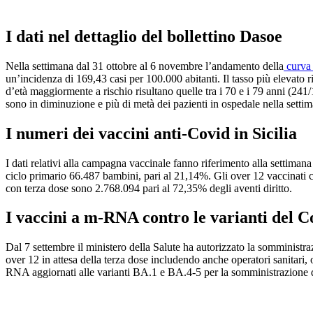
I dati nel dettaglio del bollettino Dasoe
Nella settimana dal 31 ottobre al 6 novembre l’andamento della
curva 
un’incidenza di 169,43 casi per 100.000 abitanti. Il tasso più elevato 
d’età maggiormente a rischio risultano quelle tra i 70 e i 79 anni (241
sono in diminuzione e più di metà dei pazienti in ospedale nella setti
I numeri dei vaccini anti-Covid in Sicilia
I dati relativi alla campagna vaccinale fanno riferimento alla settiman
ciclo primario 66.487 bambini, pari al 21,14%. Gli over 12 vaccinati c
con terza dose sono 2.768.094 pari al 72,35% degli aventi diritto.
I vaccini a m-RNA contro le varianti del 
Dal 7 settembre il ministero della Salute ha autorizzato la somministr
over 12 in attesa della terza dose includendo anche operatori sanitari, o
RNA aggiornati alle varianti BA.1 e BA.4-5 per la somministrazione del