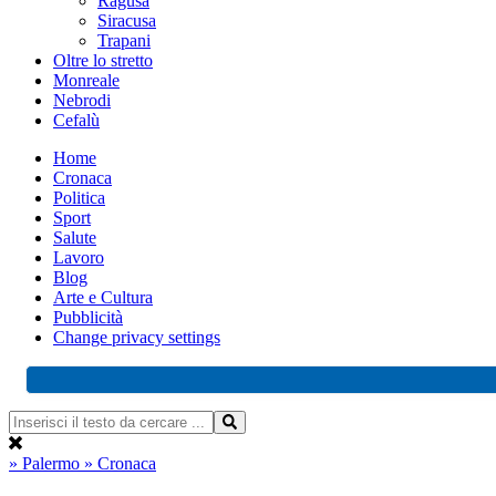
Ragusa
Siracusa
Trapani
Oltre lo stretto
Monreale
Nebrodi
Cefalù
Home
Cronaca
Politica
Sport
Salute
Lavoro
Blog
Arte e Cultura
Pubblicità
Change privacy settings
» Palermo
» Cronaca