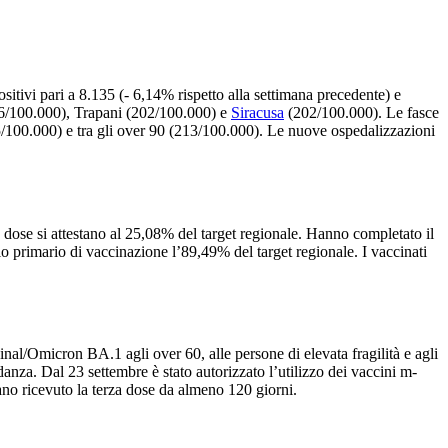
itivi pari a 8.135 (- 6,14% rispetto alla settimana precedente) e
(206/100.000), Trapani (202/100.000) e
Siracusa
(202/100.000). Le fasce
215/100.000) e tra gli over 90 (213/100.000). Le nuove ospedalizzazioni
a dose si attestano al 25,08% del target regionale. Hanno completato il
o primario di vaccinazione l’89,49% del target regionale. I vaccinati
nal/Omicron BA.1 agli over 60, alle persone di elevata fragilità e agli
idanza. Dal 23 settembre è stato autorizzato l’utilizzo dei vaccini m-
ano ricevuto la terza dose da almeno 120 giorni.