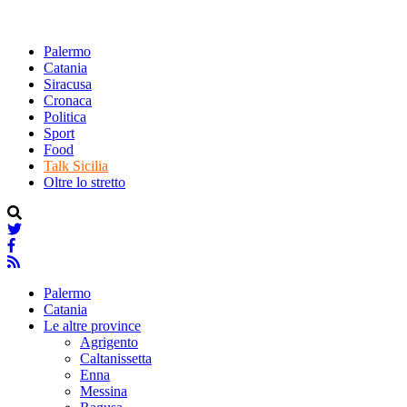
Palermo
Catania
Siracusa
Cronaca
Politica
Sport
Food
Talk Sicilia
Oltre lo stretto
Palermo
Catania
Le altre province
Agrigento
Caltanissetta
Enna
Messina