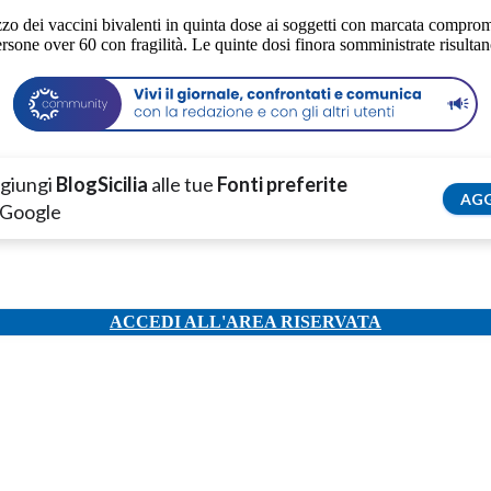
izzo dei vaccini bivalenti in quinta dose ai soggetti con marcata comprom
 persone over 60 con fragilità. Le quinte dosi finora somministrate risul
giungi
BlogSicilia
alle tue
Fonti preferite
AGG
 Google
ACCEDI ALL'AREA RISERVATA