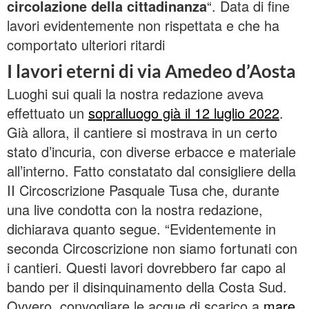
circolazione della cittadinanza
“. Data di fine
lavori evidentemente non rispettata e che ha
comportato ulteriori ritardi
I lavori eterni di via Amedeo d’Aosta
Luoghi sui quali la nostra redazione aveva
effettuato un
sopralluogo già il 12 luglio 2022
.
Già allora, il cantiere si mostrava in un certo
stato d’incuria, con diverse erbacce e materiale
all’interno. Fatto constatato dal consigliere della
II Circoscrizione Pasquale Tusa che, durante
una live condotta con la nostra redazione,
dichiarava quanto segue. “Evidentemente in
seconda Circoscrizione non siamo fortunati con
i cantieri. Questi lavori dovrebbero far capo al
bando per il disinquinamento della Costa Sud.
Ovvero, convogliare le acque di scarico a
mare