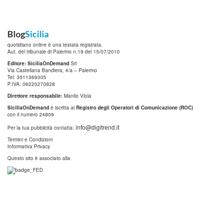
Blog
Sicilia
quotidiano online è una testata registrata.
Aut. del tribunale di Palermo n.19 del 15/07/2010
Editore: SiciliaOnDemand
Srl
Via Castellana Bandiera, 4/a – Palermo
Tel: 3511369305
P.IVA: 06220270828
Direttore responsabile:
Manlio Viola
SiciliaOnDemand
è iscritta al
Registro degli Operatori di Comunicazione (ROC)
con il numero 24809
info@digitrend.it
Per la tua pubblicità contatta:
Termini e Condizioni
Informativa Privacy
Questo sito è associato alla