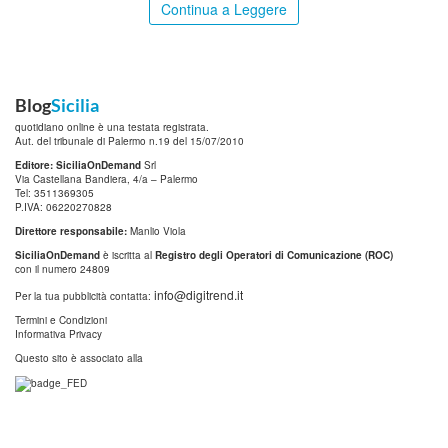
Continua a Leggere
Blog
Sicilia
quotidiano online è una testata registrata.
Aut. del tribunale di Palermo n.19 del 15/07/2010
Editore: SiciliaOnDemand
Srl
Via Castellana Bandiera, 4/a – Palermo
Tel: 3511369305
P.IVA: 06220270828
Direttore responsabile:
Manlio Viola
SiciliaOnDemand
è iscritta al
Registro degli Operatori di Comunicazione (ROC)
con il numero 24809
info@digitrend.it
Per la tua pubblicità contatta:
Termini e Condizioni
Informativa Privacy
Questo sito è associato alla