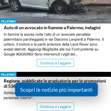
PALERMO
Auto di un avvocato in fiamme a Palermo, indagini
In fiamme la scorsa notte l’aito di un avvocato penalista
palermitano parcheggiata in via Giacomo Leopardi a Palermo. Il
cofano, il motore e la parte anteriore della Land Rover sono
andati distrutti. Aggiungi BlogSicilia alle tue Fonti preferite su
Google AGGIUNGI Sono intervenuti i vigili del...
Continua a Leggere
PALERMO
Regione, pubblicate le graduatorie per le promozioni
di 536 dipendenti
×
Scopri le notizie più importanti
Schifani e Ingala: "Un passaggio chiave per valorizzare il
personale interno"...
Continua a Leggere