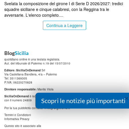
Svelata la composizione del girone I di Serie D 2026/2027: tredici
squadre siciliane e cinque calabresi, con la Reggina tra le
avversarie. L'elenco completo....
Continua a Leggere
Blog
Sicilia
quotidiano online è una testata registrata.
Aut. del tribunale di Palermo n.19 del 15/07/2010
Editore: SiciliaOnDemand
Srl
Via Castellana Bandiera, 4/a – Palermo
Tel: 3511369305
P.IVA: 06220270828
Direttore responsabile:
Manlio Viola
×
SiciliaOnDemand
è iscritta al
Registro degli Operatori di Comunicazione (ROC)
Scopri le notizie più importanti
con il numero 24809
info@digitrend.it
Per la tua pubblicità contatta:
Termini e Condizioni
Informativa Privacy
Questo sito è associato alla