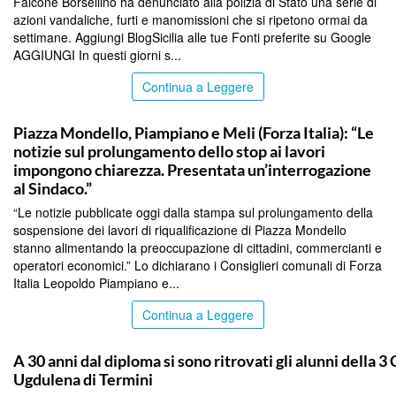
Falcone Borsellino ha denunciato alla polizia di Stato una serie di
azioni vandaliche, furti e manomissioni che si ripetono ormai da
settimane. Aggiungi BlogSicilia alle tue Fonti preferite su Google
AGGIUNGI In questi giorni s...
Continua a Leggere
PALERMO
Piazza Mondello, Piampiano e Meli (Forza Italia): “Le
notizie sul prolungamento dello stop ai lavori
impongono chiarezza. Presentata un’interrogazione
al Sindaco.”
“Le notizie pubblicate oggi dalla stampa sul prolungamento della
sospensione dei lavori di riqualificazione di Piazza Mondello
stanno alimentando la preoccupazione di cittadini, commercianti e
operatori economici.” Lo dichiarano i Consiglieri comunali di Forza
Italia Leopoldo Piampiano e...
Continua a Leggere
PALERMO
A 30 anni dal diploma si sono ritrovati gli alunni della 3 
Ugdulena di Termini