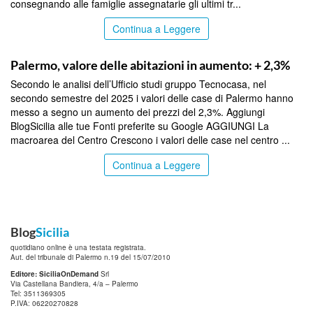
consegnando alle famiglie assegnatarie gli ultimi tr...
Continua a Leggere
PALERMO
Palermo, valore delle abitazioni in aumento: + 2,3%
Secondo le analisi dell’Ufficio studi gruppo Tecnocasa, nel
secondo semestre del 2025 i valori delle case di Palermo hanno
messo a segno un aumento dei prezzi del 2,3%. Aggiungi
BlogSicilia alle tue Fonti preferite su Google AGGIUNGI La
macroarea del Centro Crescono i valori delle case nel centro ...
Continua a Leggere
Blog
Sicilia
quotidiano online è una testata registrata.
Aut. del tribunale di Palermo n.19 del 15/07/2010
Editore: SiciliaOnDemand
Srl
Via Castellana Bandiera, 4/a – Palermo
Tel: 3511369305
P.IVA: 06220270828