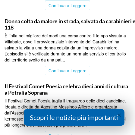
Continua a Leggere
PALERMO
Donna colta da malore in strada, salvata da carabinieri 
118
È finita nel migliore dei modi una corsa contro il tempo vissuta a
Villabate, dove il provvidenziale intervento dei Carabinieri ha
salvato la vita a una donna colpita da un improvviso malore.
L’episodio si è verificato durante un normale servizio di controllo
del territorio svolto da una pat...
Continua a Leggere
PALERMO
Il Festival Comet Poesia celebra dieci anni di cultura
a Petralia Soprana
Il Festival Comet Poesia taglia il traguardo delle dieci candeline.
Ideata e diretta da Agostino Messineo Alfiere e organizzata
dall’Associazione Cittadinanza Attiva Petralia Soprana, la
×
Scopri le notizie più importanti
kermesse poetico-letteraria si conferma come uno degli esempi
più longevi e dei laboratori più prolifici di r...