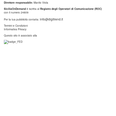
Direttore responsabile:
Manlio Viola
SiciliaOnDemand
è iscritta al
Registro degli Operatori di Comunicazione (ROC)
con il numero 24809
info@digitrend.it
Per la tua pubblicità contatta:
Termini e Condizioni
Informativa Privacy
Questo sito è associato alla