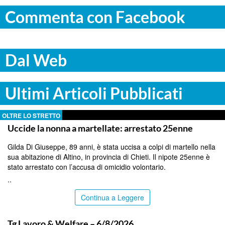
Commenta con Facebook
Dal Web
Ultimi Articoli Pubblicati
OLTRE LO STRETTO
Uccide la nonna a martellate: arrestato 25enne
Gilda Di Giuseppe, 89 anni, è stata uccisa a colpi di martello nella
sua abitazione di Altino, in provincia di Chieti. Il nipote 25enne è
stato arrestato con l’accusa di omicidio volontario.
..
Continua a Leggere
ITALPRESS
Tg Lavoro & Welfare – 6/8/2026