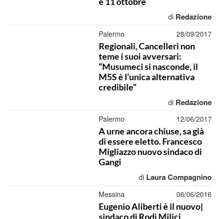
e 11 ottobre
Redazione
di
Palermo
28/09/2017
Regionali, Cancelleri non
teme i suoi avversari:
“Musumeci si nasconde, il
M5S è l’unica alternativa
credibile”
Redazione
di
Palermo
12/06/2017
A urne ancora chiuse, sa già
di essere eletto. Francesco
Migliazzo nuovo sindaco di
Gangi
Laura Compagnino
di
Messina
06/06/2016
Eugenio Aliberti è il nuovo|
sindaco di Rodì Milici